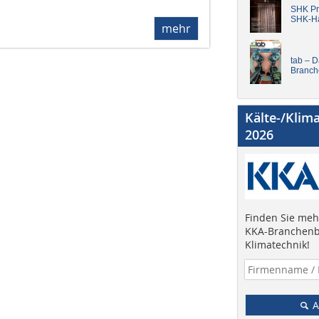
SHK Pro
SHK-H
mehr
tab – 
Branch
Kälte-/Klim
2026
Finden Sie mehr
KKA-Branchenb
Klimatechnik!
A