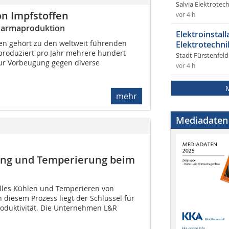
Salvia Elektrote
on Impfstoffen
vor 4 h
 Pharmaproduktion
Elektroinstal
 gehört zu den weltweit führenden
Elektrotechni
 produziert pro Jahr mehrere hundert
Stadt Fürstenfel
ur Vorbeugung gegen diverse
vor 4 h
.
mehr
Mediadaten
ung und Temperierung beim
lles Kühlen und Temperieren von
 diesem Prozess liegt der Schlüssel für
roduktivität. Die Unternehmen L&R