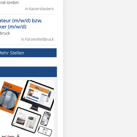
chnik GmbH
in Kaiserslautern
lateur (m/w/d) bzw.
ker (m/w/d)
dbruck
in Fürstenfeldbruck
Mehr Stellen