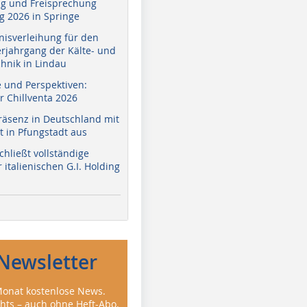
g und Freisprechung
 2026 in Springe
nisverleihung für den
erjahrgang der Kälte- und
hnik in Lindau
e und Perspektiven:
r Chillventa 2026
räsenz in Deutschland mit
 in Pfungstadt aus
hließt vollständige
italienischen G.I. Holding
Newsletter
onat kostenlose News.
ghts – auch ohne Heft-Abo.