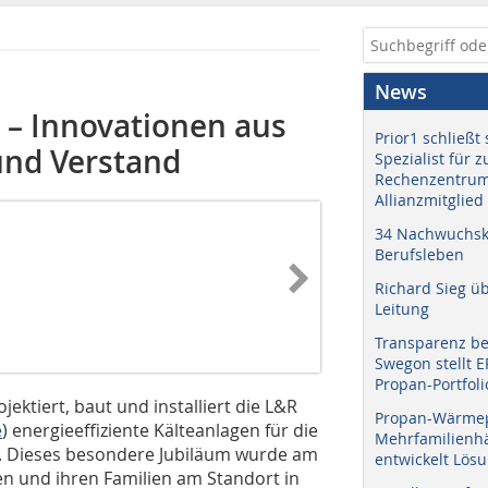
News
k – Innovationen aus
Prior1 schließt 
und Verstand
Spezialist für 
Rechenzentrum
Allianzmitglied
34 Nachwuchskr
Berufsleben
Richard Sieg ü
Leitung
Transparenz b
Swegon stellt 
Propan-Portfoli
ektiert, baut und installiert die L&R
Propan-Wärme
e
) energieeffiziente Kälteanlagen für die
Mehrfamilienhä
en. Dieses besondere Jubiläum wurde am
entwickelt Lös
n und ihren Familien am Standort in