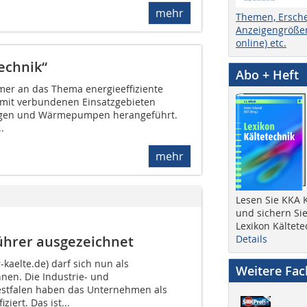
mehr
Themen, Ersch
Anzeigengrößen
online) etc.
echnik“
Abo + Heft
mer an das Thema energieeffiziente
amit verbundenen Einsatzgebieten
lagen und Wärmepumpen herangeführt.
.
mehr
Lesen Sie KKA K
und sichern Sie
Lexikon Kältete
ührer ausgezeichnet
Details
-kaelte.de) darf sich nun als
Weitere Fa
nen. Die Industrie- und
tfalen haben das Unternehmen als
ziert. Das ist...