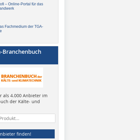
fi – Online-Portal für das
andwerk
Das Fachmedium der TGA-
e
a-Branchenbuch
 als 4.000 Anbieter im
uch der Kälte- und
nbieter finden!