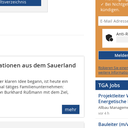
ltsverzeichnis
✓ Bei Nichtgef
kündigen.
Anti-R
Melden 
vationen aus dem Sauerland
Riskieren Sie eine
weitere Informatio
r klaren Idee begann, ist heute ein
TGA Jobs
onal tätiges Familienunternehmen:
n Burkhard Rüßmann mit dem Ziel,
Projektleite
Energetische
Allbau Manageme
mehr
vor 4 h
Bauleiter (m/