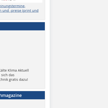
einungstermine,
 und -preise (print und
älte Klima Aktuell
 sich das
chnik gratis dazu!
chmagazine