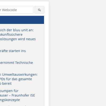
sich der bluu unit an:
zukunftssichere
slösungen wird neues
äfte starten ins
bernimmt Technische
ei Umweltauswirkungen:
EPDs für das gesamte
o bereit
pumpen für
user – Fraunhofer ISE
ungskonzepte