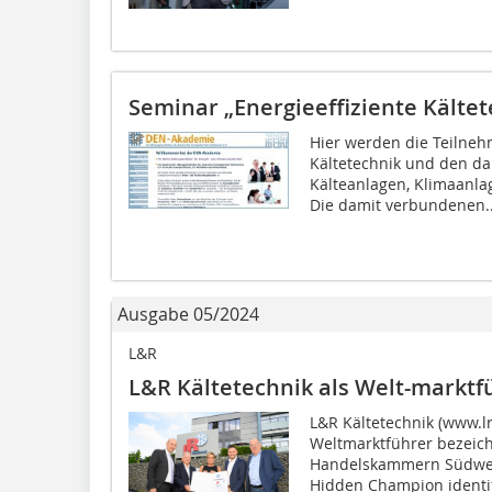
Seminar „Energieeffiziente Kältet
Hier werden die Teilneh
Kältetechnik und den d
Kälteanlagen, Klimaan
Die damit verbundenen..
Ausgabe 05/2024
L&R
L&R Kältetechnik als Welt-marktf
L&R Kältetechnik (www.lr
Weltmarktführer bezeich
Handelskammern Südwes
Hidden Champion identifi