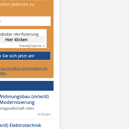
allen jederzeit zu
oboter-Verifizierung
Hier klicken
Friendly
Captcha ⇗
Sie sich jetzt an!
n kurzen Blick und erhalten Sie
nen.
r Wohnungsbau (m/w/d)
 Modernisierung
ntgesellschaft mbH
in Essen
w/d) Elektrotechnik