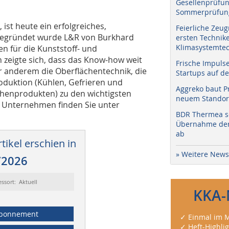
Gesellenprüfun
Sommerprüfung
ist heute ein erfolgreiches,
Feierliche Zeug
 Gegründet wurde L&R von Burkhard
ersten Technik
Klimasystemtec
n für die Kunststoff- und
 zeigte sich, dass das Know-how weit
Frische Impuls
er anderem die Oberflächentechnik, die
Startups auf de
duktion (Kühlen, Gefrieren und
Aggreko baut P
chenprodukten) zu den wichtigsten
neuem Standort
m Unternehmen finden Sie unter
BDR Thermea sc
Übernahme der 
ab
tikel erschien in
» Weitere News
/2026
essort: Aktuell
KKA-
bonnement
✓ Einmal im M
✓ Heft-Highli