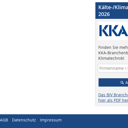
Kälte-/Klim
2026
Finden Sie mehr
KKA-Branchenb
Klimatechnik!
A
Das BIV Branc
hier als PDF he
AGB
Datenschutz
Impressum