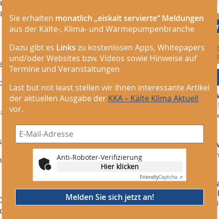
auf die Anforderungen von Elektrikern
zange, ein Kabelmesser, ein
Sie erhalten
monatlich „eiskalt servierte“ Meldungen
Melden 
aus der Kälte-, Klima- und Wärmepumpenbranche
Dazu gibt es
Links
zu kostenlosen Apps, Whitepapers
Riskieren Sie eine
weitere Informatio
und/oder Websites bzw. Videos sowie Hinweise auf
en:
Termine und Veranstaltungen
TGA Jobs
d oder Anmeldung mit vorhandenen
Last but not least stellen wir Ihnen interessante Artikel
Projektleite
der aktuellen Ausgabe der
KKA – Kälte Klima Aktuell
Energetische
vor.
nsmodell und Vorlage bei
Allbau Manageme
vor 5 h
 ausgefüllten Prämienformulars.
Bauleiter (m/
Salvia Elektrote
Anti-Roboter-Verifizierung
ng innerhalb von 8-12 Wochen.
vor 5 h
Hier klicken
Friendly
Captcha ⇗
Elektroinstal
Elektrotechni
Melden Sie sich jetzt an!
t Opel maßgeschneiderte Lösungen für
Stadt Fürstenfel
nd für Unternehmen, die auf
vor 5 h