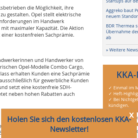
Startups auf de
sbetrieben die Möglichkeit, ihre
Aggreko baut P
u gestalten. Opel stellt elektrische
neuem Standort
en Anforderungen im Handwerk
BDR Thermea sc
 mit maximaler Kapazität. Die Aktion
Übernahme der 
t einer kostenfreien Sachprämie.
ab
» Weitere News
Handwerkerinnen und Handwerker von
trischen Opel-Modelle Combo Cargo,
KKA-
lass erhalten Kunden eine Sachprämie
t ausschließlich für gewerbliche Kunden
nd setzt eine kostenfreie SDH-
✓ Einmal im M
bietet neben hohen Rabatten auch
✓ Heft-Highli
✓ Bei Nichtgef
kündigen.
x
Holen Sie sich den kostenlosen KKA-
rksbetriebe den CimPack Electric
Newsletter!
Anti-R
€ netto kostenlos. Dieser enthält ein