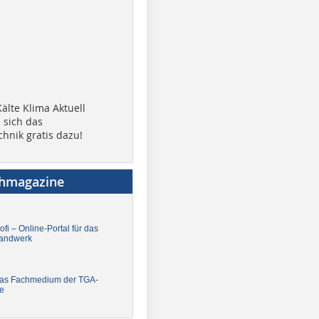
älte Klima Aktuell
 sich das
chnik gratis dazu!
chmagazine
fi – Online-Portal für das
andwerk
Das Fachmedium der TGA-
e