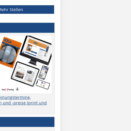
Mehr Stellen
einungstermine,
 und -preise (print und