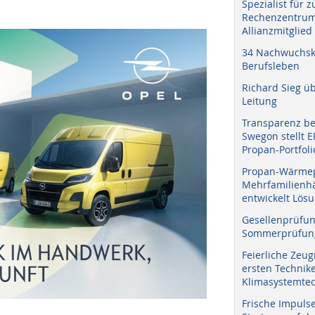
Spezialist für 
Rechenzentrum
Allianzmitglied
34 Nachwuchskr
Berufsleben
Richard Sieg ü
Leitung
Transparenz b
Swegon stellt 
Propan-Portfoli
Propan-Wärme
Mehrfamilienhä
entwickelt Lös
Gesellenprüfun
Sommerprüfung
Feierliche Zeug
ersten Technik
Klimasystemtec
Frische Impuls