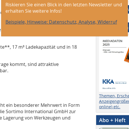
Riskieren Sie einen Blick in den letzten Newsletter und
erhalten Sie weitere Infos!
ichweite**, 4,4 m³ Ladekapazität und
Beispiele, Hinweise: Datenschutz, Analyse, Widerruf
Mediadaten
te**, 6,6 m³ Ladekapazität und 1.250 kg
ite**, 17 m³ Ladekapazität und in 18
frage kommt, sind attraktive
bar.
Themen, Ersch
Anzeigengrößen
steht ein besonderer Mehrwert in Form
online) etc.
ie Sortimo International GmbH zur
che Lagerung von Werkzeugen und
Abo + Heft