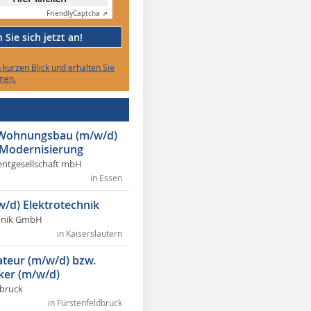
Friendly
Captcha ⇗
Sie sich jetzt an!
n kurzen Blick und erhalten Sie
nen.
r Wohnungsbau (m/w/d)
 Modernisierung
ntgesellschaft mbH
in Essen
w/d) Elektrotechnik
chnik GmbH
in Kaiserslautern
lateur (m/w/d) bzw.
ker (m/w/d)
dbruck
in Fürstenfeldbruck