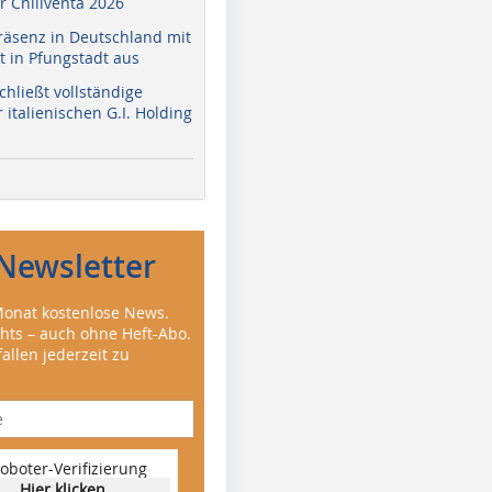
r Chillventa 2026
räsenz in Deutschland mit
 in Pfungstadt aus
hließt vollständige
italienischen G.I. Holding
Newsletter
onat kostenlose News.
ghts – auch ohne Heft-Abo.
allen jederzeit zu
oboter-Verifizierung
Hier klicken