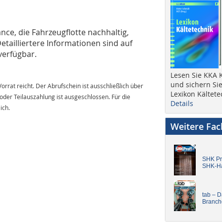
ce, die Fahrzeugflotte nachhaltig,
Detailliertere Informationen sind auf
verfügbar.
Lesen Sie KKA K
und sichern Sie
orrat reicht. Der Abrufschein ist ausschließlich über
Lexikon Kältete
 oder Teilauszahlung ist ausgeschlossen. Für die
Details
ich.
Weitere Fa
SHK Pro
SHK-H
tab – 
Branch