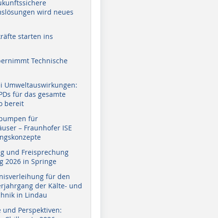
zukunftssichere
slösungen wird neues
äfte starten ins
bernimmt Technische
ei Umweltauswirkungen:
EPDs für das gesamte
o bereit
pumpen für
user – Fraunhofer ISE
ungskonzepte
g und Freisprechung
 2026 in Springe
nisverleihung für den
erjahrgang der Kälte- und
hnik in Lindau
e und Perspektiven: