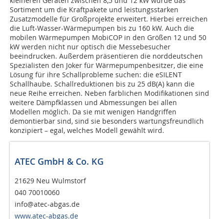
kleineren Geräten zwischen 8,5 und 12 kW wurde das
Sortiment um die Kraftpakete und leistungsstarken
Zusatzmodelle für Großprojekte erweitert. Hierbei erreichen
die Luft-Wasser-Wärmepumpen bis zu 160 kW. Auch die
mobilen Wärmepumpen MobiCOP in den Größen 12 und 50
kW werden nicht nur optisch die Messebesucher
beeindrucken. Außerdem präsentieren die norddeutschen
Spezialisten den Joker für Wärmepumpenbesitzer, die eine
Lösung für ihre Schallprobleme suchen: die eSILENT
Schallhaube. Schallreduktionen bis zu 25 dB(A) kann die
neue Reihe erreichen. Neben farblichen Modifikationen sind
weitere Dämpfklassen und Abmessungen bei allen
Modellen möglich. Da sie mit wenigen Handgriffen
demontierbar sind, sind sie besonders wartungsfreundlich
konzipiert – egal, welches Modell gewählt wird.
ATEC GmbH & Co. KG
21629 Neu Wulmstorf
040 70010060
info@atec-abgas.de
www.atec-abgas.de