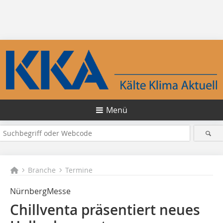
Menü
Branche
Termine
NürnbergMesse
Chillventa präsentiert neues