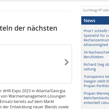
News
teln der nächsten
Prior1 schließt 
Spezialist für 
Rechenzentrum
Allianzmitglied
34 Nachwuchskr
Berufsleben
Richard Sieg ü
Leitung
Transparenz b
Swegon stellt 
Propan-Portfoli
der AHR-Expo 2023 in Atlanta/Georgia
Propan-Wärme
lung von Wärmemanagement-Lösungen
Mehrfamilienhä
Einsatz bereits auf dem Markt
entwickelt Lös
i der Entwicklung neuer Blends sowie