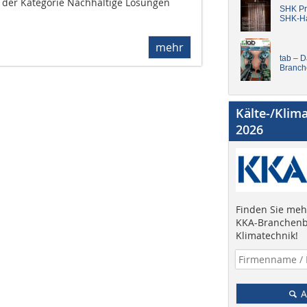
 der Kategorie Nachhaltige Lösungen
SHK Pro
SHK-H
mehr
tab – 
Branch
Kälte-/Klim
2026
Finden Sie mehr
KKA-Branchenb
Klimatechnik!
A