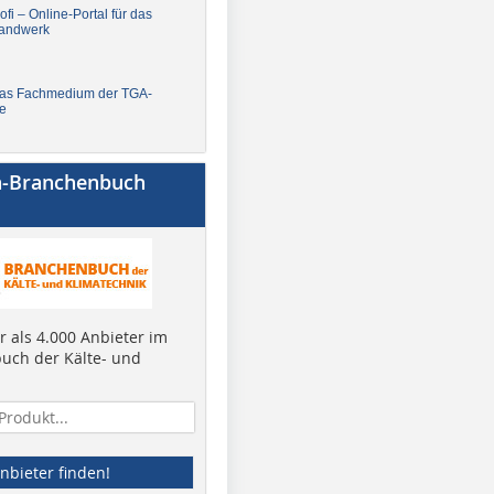
fi – Online-Portal für das
andwerk
Das Fachmedium der TGA-
e
a-Branchenbuch
 als 4.000 Anbieter im
uch der Kälte- und
nbieter finden!