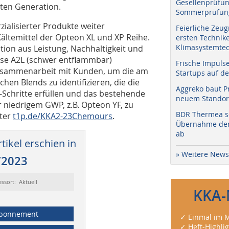
Gesellenprüfun
ten Generation.
Sommerprüfung
zialisierter Produkte weiter
Feierliche Zeug
ltemittel der Opteon XL und XP Reihe.
ersten Technik
Klimasystemtec
ion aus Leistung, Nachhaltigkeit und
asse A2L (schwer entflammbar)
Frische Impuls
e Zusammenarbeit mit Kunden, um die am
Startups auf de
chen Blends zu identifizieren, die die
Aggreko baut P
hritte erfüllen und das bestehende
neuem Standort
 niedrigem GWP, z.B. Opteon YF, zu
BDR Thermea sc
nter
t1p.de/KKA2-23Chemours
.
Übernahme der 
ab
tikel erschien in
» Weitere News
/2023
essort: Aktuell
KKA-
bonnement
✓ Einmal im M
✓ Heft-Highli