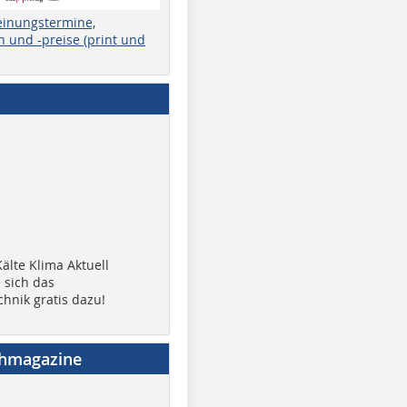
einungstermine,
 und -preise (print und
älte Klima Aktuell
 sich das
chnik gratis dazu!
chmagazine