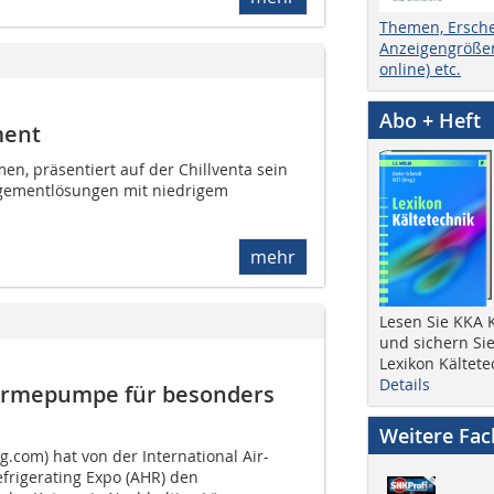
Themen, Ersch
Anzeigengrößen
online) etc.
Abo + Heft
ment
n, präsentiert auf der Chillventa sein
gementlösungen mit niedrigem
mehr
Lesen Sie KKA K
und sichern Sie
Lexikon Kältete
Details
ärme­pumpe für besonders
Weitere Fa
g.com) hat von der International Air-
efrigerating Expo (AHR) den