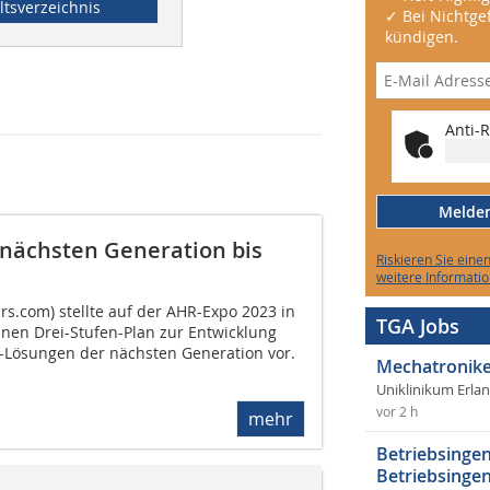
ltsverzeichnis
✓ Bei Nichtgef
kündigen.
Anti-R
Melden 
 nächsten Generation bis
Riskieren Sie eine
weitere Informatio
.com) stellte auf der AHR-Expo 2023 in
TGA Jobs
inen Drei-Stufen-Plan zur Entwicklung
ösungen der nächsten Generation vor.
Mechatronike
Uniklinikum Erla
vor 2 h
mehr
Betriebsingen
Betriebsingen