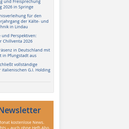
g und Freisprechung
 2026 in Springe
nisverleihung für den
erjahrgang der Kälte- und
hnik in Lindau
e und Perspektiven:
r Chillventa 2026
räsenz in Deutschland mit
 in Pfungstadt aus
hließt vollständige
italienischen G.I. Holding
Newsletter
onat kostenlose News.
ghts – auch ohne Heft-Abo.