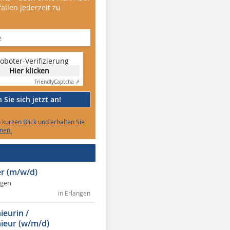
allen jederzeit zu
oboter-Verifizierung
Hier klicken
Friendly
Captcha ⇗
Sie sich jetzt an!
n kurzen Blick und erhalten Sie
nen.
r (m/w/d)
ngen
in Erlangen
ieurin /
ieur (w/m/d)