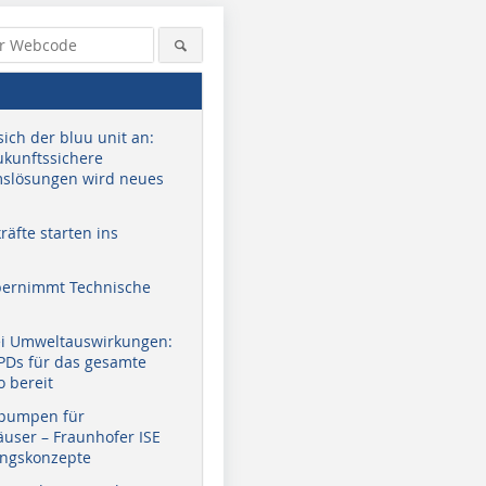
sich der bluu unit an:
zukunftssichere
slösungen wird neues
äfte starten ins
bernimmt Technische
ei Umweltauswirkungen:
EPDs für das gesamte
o bereit
pumpen für
user – Fraunhofer ISE
ungskonzepte