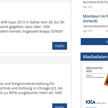
Bundesanstalt fü
vor 2 h
Monteur/-in 
(m/w/d)
AHR Expo 2013 in Dallas vom 28. bis 30.
Gemeindewerke 
kannt gegeben, dass über 1500
dern bereits insgesamt knapp 33?630?
vor 5 h
i
mehr
Mediadaten
se und Kongressveranstaltung für
echnik und Kühlung in Chicago (23. bis
eits zu 90?% ausgebucht; mehr als 1600
mehr