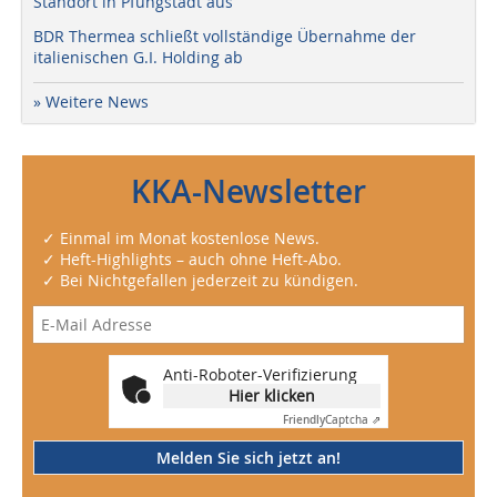
Standort in Pfungstadt aus
BDR Thermea schließt vollständige Übernahme der
italienischen G.I. Holding ab
» Weitere News
KKA-Newsletter
✓ Einmal im Monat kostenlose News.
✓ Heft-Highlights – auch ohne Heft-Abo.
✓ Bei Nichtgefallen jederzeit zu kündigen.
Anti-Roboter-Verifizierung
Hier klicken
Friendly
Captcha ⇗
Melden Sie sich jetzt an!