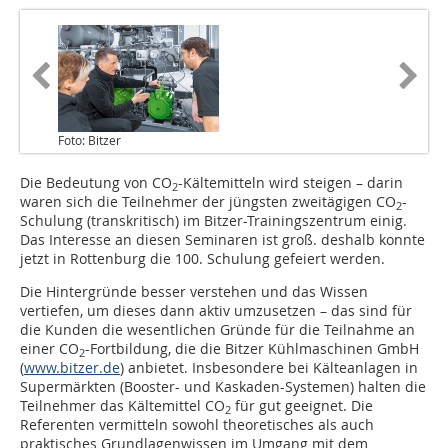
Foto: Bitzer
Die Bedeutung von CO
-Kältemitteln wird steigen – darin
2
waren sich die Teilnehmer der jüngsten zweitägigen CO
-
2
Schulung (transkritisch) im Bitzer-Trainingszentrum einig.
Das Interesse an diesen Seminaren ist groß. deshalb konnte
jetzt in Rottenburg die 100. Schulung gefeiert werden.
Die Hintergründe besser verstehen und das Wissen
vertiefen, um dieses dann aktiv umzusetzen – das sind für
die Kunden die wesentlichen Gründe für die Teilnahme an
einer CO
-Fortbildung, die die Bitzer Kühlmaschinen GmbH
2
(
www.bitzer.de
) anbietet. Insbesondere bei Kälteanlagen in
Supermärkten (Booster- und Kaskaden-Systemen) halten die
Teilnehmer das Kältemittel CO
für gut geeignet. Die
2
Referenten vermitteln sowohl theoretisches als auch
praktisches Grundlagenwissen im Umgang mit dem