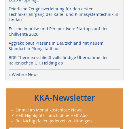
Feierliche Zeugnisverleihung für den ersten
Technikerjahrgang der Kälte- und Klimasystemtechnik in
Lindau
Frische Impulse und Perspektiven: Startups auf der
Chillventa 2026
Aggreko baut Präsenz in Deutschland mit neuem
Standort in Pfungstadt aus
BDR Thermea schließt vollständige Übernahme der
italienischen G.I. Holding ab
» Weitere News
KKA-Newsletter
✓ Einmal im Monat kostenlose News.
✓ Heft-Highlights – auch ohne Heft-Abo.
✓ Bei Nichtgefallen jederzeit zu kündigen.