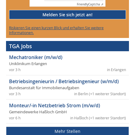
Friendly
Captcha ⇗
Melden Sie sich jetzt an!
Riskieren Sie einen kurzen Blick und erhalten Sie weitere
Informationen.
TGA Jobs
Mechatroniker (m/w/d)
Uniklinikum Erlangen
vor 3 h
in Erlangen
Betriebsingenieurin / Betriebsingenieur (w/m/d)
Bundesanstalt für Immobilienaufgaben
vor 3 h
in Berlin (+1 weiterer Standort)
Monteur/-in Netzbetrieb Strom (m/w/d)
Gemeindewerke Haßloch GmbH
vor 6 h
in Haßloch (+1 weiterer Standort)
Mehr Stellen