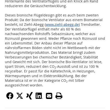
Hinterkante des Ventilatorflügels und ein Knick am Rand
reduzieren die Geräuschentwicklung.
Dieses bionische Flügeldesign gibt es auch beim zweiten
Produkt: Da der bionische Ventilator aus einem Biomaterial
besteht, ist Ziehl-Abegg (
www.ziehl-abegg.de
) Trendsetter.
Der Ventilatorflügel enthält mehr als 60 % des
nachwachsenden Rohstoffs Sebazinsäure, welcher aus
Rizinusöl gewonnen wird. Weder Pflanze noch Rizinusöl sind
ein Lebensmittel. Der Anbau dieser Pflanze auf
nährstoffarmen Böden steht nicht im Wettbewerb mit der
Nahrungsmittelproduktion. Das Material bringt zudem
Verbesserungen bei chemischer Beständigkeit, Stabilität
und Gewicht mit sich. Der bionische Bio-Ventilator ist leise,
spart Strom, reduziert den CO
-Ausstoß und ist zu 100 %
2
recycelbar. Er passt für die Kältetechnik, in Heizungen,
Wärmepumpen und in Elektronikkühlung. Bei der
Materialica ist er in der Kategorie CO
mit Silber
2
ausgezeichnet worden.