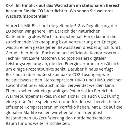
KKA:
Im Hinblick auf das Wachstum im ­stationären Bereich
betonen Sie die CO2-­Verdichter. Wo sehen Sie weiteres
Wachstumspotential?
Albrecht:
Mit Blick auf die geltende F-Gas-Regulierung der
EU sehen wir generell im Bereich der natürlichen
Kältemittel großes Wachstumspotential. Hinzu kommt die
zunehmende Verknappung bzw. Verteuerung der Energie,
was zu einem gestiegenen Bewusstsein diesbezüglich führt.
Gerade hier bietet Bock eine hocheffiziente Kompressoren-
Technik mit LSPM-Motoren und (optionaler) digitaler
Leistungsregelung an, die den Energieverbrauch zusätzlich
um einige Prozentpunkte senkt. Darüber hinaus verfügt
Bock auch über äußerst kompakte CO2-Lösungen, wie
beispielsweise den Starcompressor HR40 und HR60, welcher
sowohl stationär als auch mobil verwendet werden kann.
Ebenso sehen wir ein gewaltiges Potenzial im Bereich des
Wärmepumpenmarktes, in dem sicherlich auch CO2 künfig
eine große Rolle spielen wird und für den wir bereits heute
effiziente Kompressoren im Portfolio haben. Mit Blick auf die
globalen Märkte wollen wir ebenfalls mit der jünst
bestandenen UL-Zertifizierung den nordamerikanichen
Raum für uns weiter erschließen.