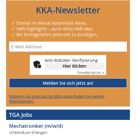
KKA-Newsletter
✓ Einmal im Monat kostenlose News.
✓ Heft-Highlights – auch ohne Heft-Abo.
✓ Bei Nichtgefallen jederzeit zu kündigen.
Anti-Roboter-Verifizierung
Hier klicken
Friendly
Captcha ⇗
Melden Sie sich jetzt an!
Riskieren Sie einen kurzen Blick und erhalten Sie weitere
Informationen.
TGA Jobs
Mechatroniker (m/w/d)
Uniklinikum Erlangen