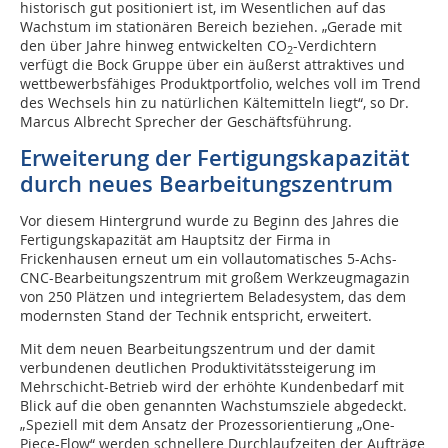
historisch gut positioniert ist, im Wesentlichen auf das
Wachstum im stationären Bereich beziehen. „Gerade mit
den über Jahre hinweg entwickelten CO
-Verdichtern
2
verfügt die Bock Gruppe über ein äußerst attraktives und
wettbewerbsfähiges Produktportfolio, welches voll im Trend
des Wechsels hin zu natürlichen Kältemitteln liegt“, so Dr.
Marcus Albrecht Sprecher der Geschäftsführung.
Erweiterung der Fertigungskapa­zität
durch neues Bearbeitungs­zentrum
Vor diesem Hintergrund wurde zu Beginn des Jahres die
Fertigungskapazität am Hauptsitz der Firma in
Frickenhausen erneut um ein vollautomatisches 5-Achs-
CNC-Bearbeitungszentrum mit großem Werkzeugmagazin
von 250 Plätzen und integriertem Beladesystem, das dem
modernsten Stand der Technik entspricht, erweitert.
Mit dem neuen Bearbeitungszentrum und der damit
verbundenen deutlichen Produktivitätssteigerung im
Mehrschicht-Betrieb wird der erhöhte Kundenbedarf mit
Blick auf die oben genannten Wachstumsziele abgedeckt.
„Speziell mit dem Ansatz der Prozessorientierung „One-
Piece-Flow“ werden schnellere Durchlaufzeiten der Aufträge