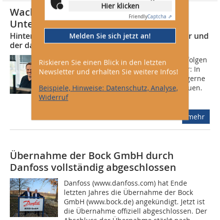
Hier klicken
Wachstum und gegenseitige
Friendly
Captcha ⇗
Unterstützung
Hintergründe zum Standortaufbau bei Girschner und
Melden Sie sich jetzt an!
der damit verbundenen Nachwuchsstrategie
KKA: Welche Wachstumsstrategie verfolgen
Riskieren Sie einen Blick in den letzten
Sie in den nächsten Jahren? Girschner: In
Newsletter und erhalten Sie weitere Infos!
den nächsten fünf Jahren wollen wir gerne
zwei bis drei weitere Standorte aufbauen.
Beispiele, Hinweise: Datenschutz, Analyse,
Dabei geht es uns nicht darum,...
Widerruf
mehr
Übernahme der Bock GmbH durch
Danfoss vollständig abgeschlossen
Danfoss (www.danfoss.com) hat Ende
letzten Jahres die Übernahme der Bock
GmbH (www.bock.de) angekündigt. Jetzt ist
die Übernahme offiziell abgeschlossen. Der