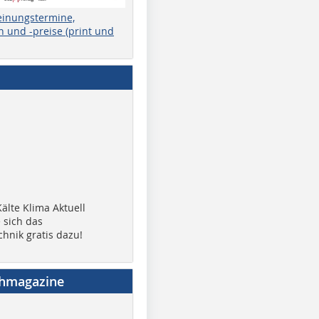
einungstermine,
 und -preise (print und
älte Klima Aktuell
 sich das
chnik gratis dazu!
chmagazine