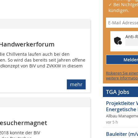
✓ Bei Nichtgef
kündigen.
Anti-R
 Handwerkerforum
ie Chillventa laufen auch bei den
Melden 
. So wird das bereits seit Jahren offene
dkonzept von BIV und ZVKKW in diesem
Riskieren Sie eine
weitere Informatio
mehr
TGA Jobs
Projektleite
Energetische
Allbau Manageme
Besuchermagnet
vor 5 h
2018 konnte der BIV
Bauleiter (m/