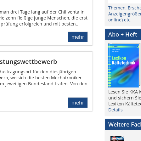
Themen, Ersch
 man drei Tage lang auf der Chillventa in
Anzeigengrößen
e zehn fleißige junge Menschen, die erst
online) etc.
prüfung erfolgreich und mit besten...
Abo + Heft
mehr
istungswettbewerb
Austragungsort für den diesjährigen
rb, wo sich die besten Mechatroniker
rem jeweiligen Bundesland trafen. Von den
Lesen Sie KKA K
und sichern Sie
mehr
Lexikon Kältete
Details
Weitere Fa