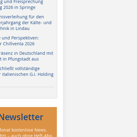
g und Freisprechung
 2026 in Springe
nisverleihung für den
erjahrgang der Kälte- und
hnik in Lindau
e und Perspektiven:
r Chillventa 2026
räsenz in Deutschland mit
 in Pfungstadt aus
hließt vollständige
italienischen G.I. Holding
Newsletter
onat kostenlose News.
ghts – auch ohne Heft-Abo.