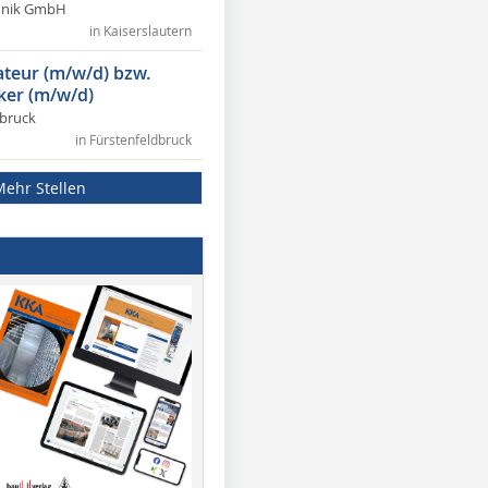
chnik GmbH
in Kaiserslautern
lateur (m/w/d) bzw.
ker (m/w/d)
dbruck
in Fürstenfeldbruck
Mehr Stellen