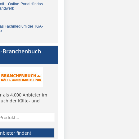
fi – Online-Portal für das
andwerk
Das Fachmedium der TGA-
e
a-Branchenbuch
 als 4.000 Anbieter im
uch der Kälte- und
nbieter finden!