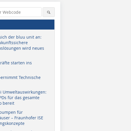
sich der bluu unit an:
zukunftssichere
slösungen wird neues
äfte starten ins
bernimmt Technische
ei Umweltauswirkungen:
EPDs für das gesamte
o bereit
pumpen für
user – Fraunhofer ISE
ungskonzepte