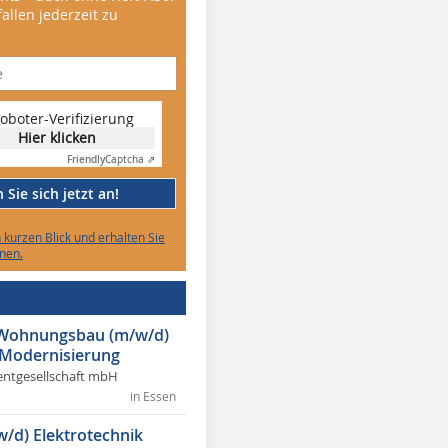
allen jederzeit zu
oboter-Verifizierung
Hier klicken
Friendly
Captcha ⇗
Sie sich jetzt an!
n kurzen Blick und erhalten Sie
nen.
r Wohnungsbau (m/w/d)
 Modernisierung
ntgesellschaft mbH
in Essen
w/d) Elektrotechnik