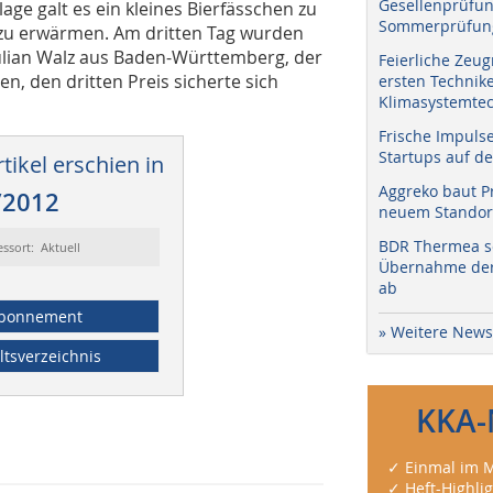
Gesellenprüfun
age galt es ein kleines Bierfässchen zu
Sommerprüfung
 zu erwärmen. Am dritten Tag wurden
Julian Walz aus Baden-Württemberg, der
Feierliche Zeug
n, den dritten Preis sicherte sich
ersten Technik
Klimasystemtec
Frische Impuls
Startups auf de
tikel erschien in
Aggreko baut P
/2012
neuem Standort
BDR Thermea sc
essort: Aktuell
Übernahme der 
ab
bonnement
» Weitere News
ltsverzeichnis
KKA-
✓ Einmal im M
✓ Heft-Highli