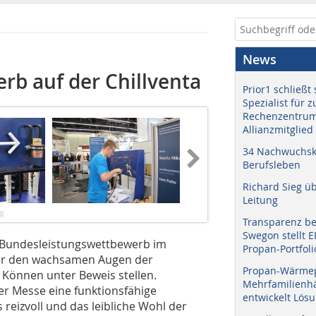
News
b auf der Chillventa
Prior1 schließt 
Spezialist für 
Rechenzentrum
Allianzmitglied
34 Nachwuchskr
Berufsleben
Richard Sieg ü
Leitung
Transparenz b
Swegon stellt 
er Bundesleistungswettbewerb im
Propan-Portfoli
nter den wachsamen Augen der
Propan-Wärme
Können unter Beweis stellen.
Mehrfamilienhä
er Messe eine funktionsfähige
entwickelt Lös
reizvoll und das leibliche Wohl der