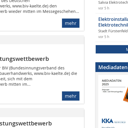
 des Deutschen
Salvia Elektrote
rks, www.biv-kael­te.de) den
vor 5 h
erb wieder mitten im Messegeschehen...
Elektroinstal
mehr
Elektrotechni
Stadt Fürstenfel
vor 5 h
stungswettbewerb
Mediadaten
der BIV (Bundesinnungsverband des
bauerhandwerks, www.biv-kaelte.de) die
it, sich mit dem
rb mitten im...
mehr
istungswettbewerb