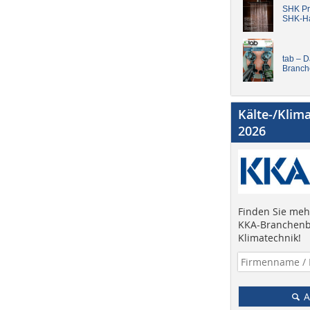
SHK Pro
SHK-H
tab – 
Branch
Kälte-/Klim
2026
Finden Sie mehr
KKA-Branchenb
Klimatechnik!
A