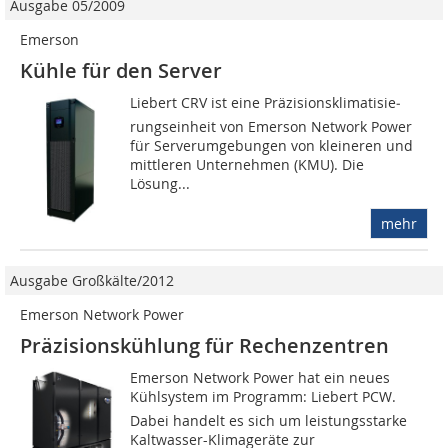
Ausgabe 05/2009
Emerson
Kühle für den Server
Liebert CRV ist eine Prä­zisionsklima­tisie­
rungs­ein­heit von Emer­son Network Power
für Ser­ver­um­ge­bun­gen von klei­ne­ren und
mitt­le­ren Unter­neh­men (KMU). Die
Lösung...
mehr
Ausgabe Großkälte/2012
Emerson Network Power
Präzisionskühlung für Rechenzentren
Emerson Network Power hat ein neues
Kühlsystem im Programm: Liebert PCW.
Dabei handelt es sich um leistungsstarke
Kaltwasser-Klimageräte zur