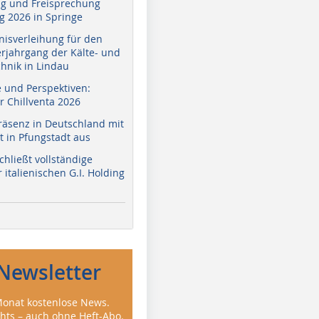
g und Freisprechung
 2026 in Springe
nisverleihung für den
erjahrgang der Kälte- und
hnik in Lindau
e und Perspektiven:
r Chillventa 2026
räsenz in Deutschland mit
 in Pfungstadt aus
hließt vollständige
italienischen G.I. Holding
Newsletter
onat kostenlose News.
ghts – auch ohne Heft-Abo.