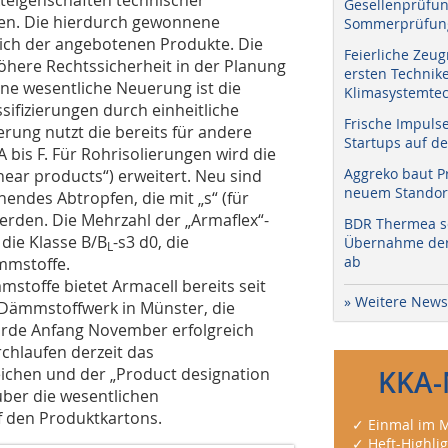
Gesellenprüfun
en. Die hierdurch gewonnene
Sommerprüfung
eich der angebotenen Produkte. Die
Feierliche Zeug
here Rechtssicherheit in der Planung
ersten Technik
ne wesentliche Neuerung ist die
Klimasystemtec
sifizierungen durch einheitliche
Frische Impuls
erung nutzt die bereits für andere
Startups auf de
bis F. Für Rohrisolierungen wird die
Aggreko baut P
„linear products“) erweitert. Neu sind
neuem Standort
ndes Abtropfen, die mit „s“ (für
werden. Die Mehrzahl der „Armaflex“-
BDR Thermea sc
die Klasse B/B
-s3 d0, die
Übernahme der 
L
ab
mmstoffe.
mmstoffe bietet Armacell bereits seit
» Weitere News
s Dämmstoffwerk in Münster, die
wurde Anfang November erfolgreich
rchlaufen derzeit das
ichen und der „Product designation
KKA-
über die wesentlichen
uf den Produktkartons.
✓ Einmal im M
✓ Heft-Highli