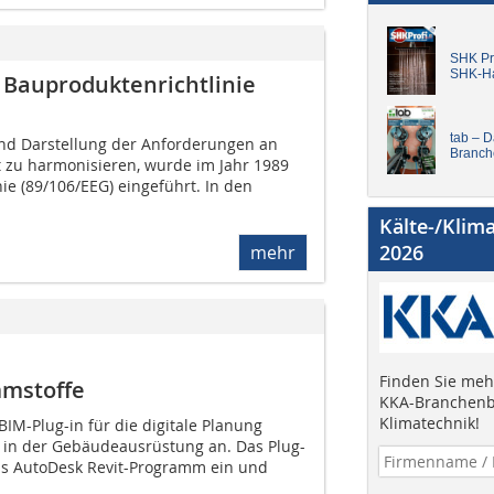
SHK Pro
SHK-H
Bauproduktenrichtlinie
tab – 
und Darstellung der Anforderungen an
Branch
 zu harmonisieren, wurde im Jahr 1989
ie (89/106/EEG) eingeführt. In den
Kälte-/Klim
2026
mehr
Finden Sie mehr
mmstoffe
KKA-Branchenb
Klimatechnik!
 BIM-Plug-in für die digitale Planung
 in der Gebäudeausrüstung an. Das Plug-
das AutoDesk Revit-Programm ein und