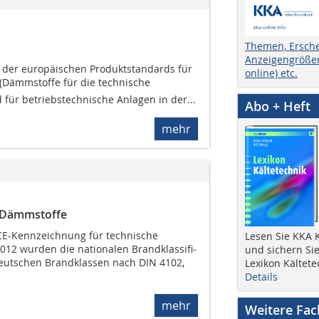
Themen, Ersch
Anzeigengrößen
 der europäischen Produktstan­dards für
online) etc.
(Dämmstoffe für die technische
für betriebstechnische Anlagen in der...
Abo + Heft
mehr
e Dämmstoffe
CE-Kennzeichnung für technische
Lesen Sie KKA K
12 wurden die nationalen Brandklassifi­
und sichern Sie
 deutschen Brandklassen nach DIN 4102,
Lexikon Kältete
Details
mehr
Weitere Fa