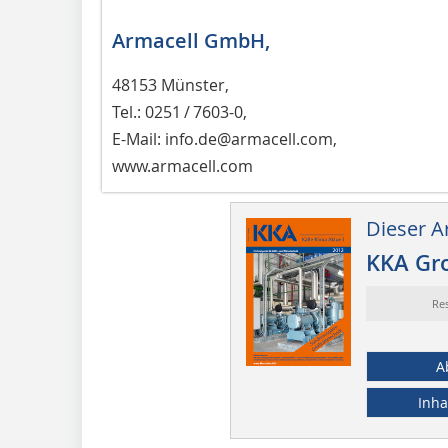
Armacell GmbH,
48153 Münster,
Tel.: 0251 / 7603-0,
E-Mail: info.de@armacell.com,
www.armacell.com
Dieser Ar
KKA Gr
Re
A
Inha