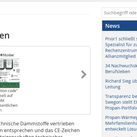
News
hen
Prior1 schließt 
Spezialist für 
Rechenzentrum
Allianzmitglied
34 Nachwuchskr
Berufsleben
Richard Sieg ü
Leitung
tion code“
sel) auf
Transparenz b
ibt
Swegon stellt 
sentlichen
Propan-Portfoli
n
Propan-Wärme
echnische Dämmstoffe vertrieben
Mehrfamilienhä
entwickelt Lös
n entsprechen und das CE-Zeichen
kteigenschaften technischer