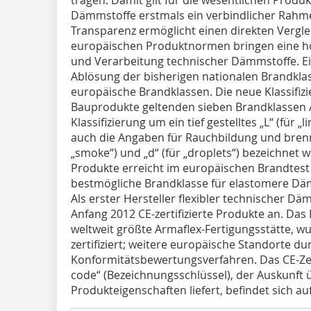
Dämmstoffe erstmals ein verbindlicher Rahm
Transparenz ermöglicht einen direkten Vergl
europäischen Produktnormen bringen eine hö
und Verarbeitung technischer Dämmstoffe. Ei
Ablösung der bisherigen nationalen Brandklas
europäische Brandklassen. Die neue Klassifizi
Bauprodukte geltenden sieben Brandklassen A 
Klassifizierung um ein tief gestelltes „L“ (für 
auch die Angaben für Rauchbildung und brenne
„smoke“) und „d“ (für „droplets“) bezeichnet 
Produkte erreicht im europäischen Brandtest 
bestmögliche Brandklasse für elastomere Dä
Als erster Hersteller flexibler technischer Dä
Anfang 2012 CE-zertifizierte Produkte an. Da
weltweit größte Armaflex-Fertigungsstätte, 
zertifiziert; weitere europäische Standorte du
Konformitätsbewertungsverfahren. Das CE-Ze
code“ (Bezeichnungsschlüssel), der Auskunft 
Produkteigenschaften liefert, befindet sich a