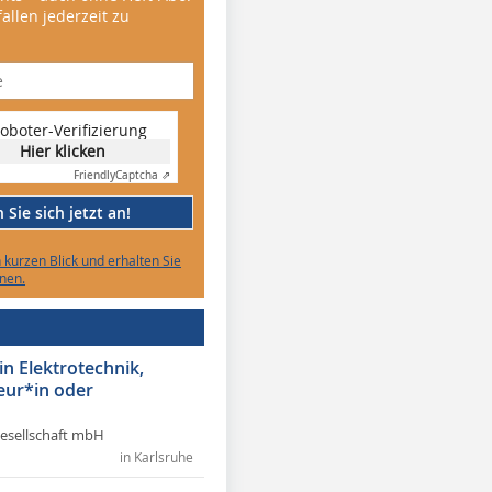
allen jederzeit zu
oboter-Verifizierung
Hier klicken
Friendly
Captcha ⇗
Sie sich jetzt an!
n kurzen Blick und erhalten Sie
nen.
in Elektrotechnik,
eur*in oder
Gesellschaft mbH
in Karlsruhe