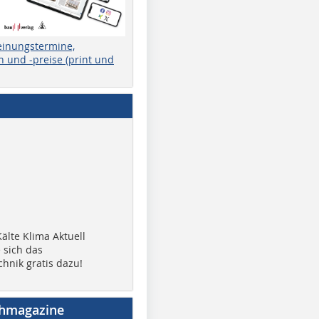
einungstermine,
 und -preise (print und
älte Klima Aktuell
 sich das
chnik gratis dazu!
chmagazine