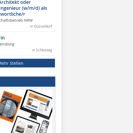
Architekt oder
 Ingenieur (w/m/d) als
wortliche/r
chaftsbetrieb NRW
in Düsseldorf
in
lensburg
in Schleswig
Mehr Stellen