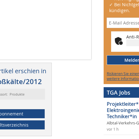
✓ Bei Nichtgef
kündigen.
Anti-R
Melden 
tikel erschien in
Riskieren Sie eine
weitere Informatio
oßkälte/2012
TGA Jobs
ssort: Produkte
Projektleiter*
Elektroingeni
bonnement
Techniker*in
Albtal-Verkehrs-
ltsverzeichnis
vor 1 h