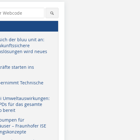
sich der bluu unit an:
zukunftssichere
slösungen wird neues
äfte starten ins
bernimmt Technische
ei Umweltauswirkungen:
EPDs für das gesamte
o bereit
pumpen für
user – Fraunhofer ISE
ungskonzepte