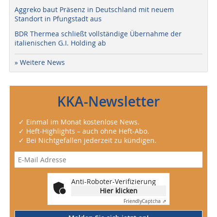
Aggreko baut Präsenz in Deutschland mit neuem
Standort in Pfungstadt aus
BDR Thermea schließt vollständige Übernahme der
italienischen G.I. Holding ab
» Weitere News
KKA-Newsletter
✓ Einmal im Monat kostenlose News.
✓ Heft-Highlights – auch ohne Heft-Abo.
✓ Bei Nichtgefallen jederzeit zu kündigen.
Anti-Roboter-Verifizierung
Hier klicken
Friendly
Captcha ⇗