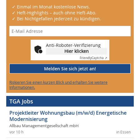
✓ Einmal im Monat kostenlose News.
✓ Heft-Highlights – auch ohne Heft-Abo.
✓ Bei Nichtgefallen jederzeit zu kündigen.
Anti-Roboter-Verifizierung
Hier klicken
Friendly
Captcha ⇗
Melden Sie sich jetzt an!
Riskieren Sie einen kurzen Blick und erhalten Sie weitere
Informationen.
TGA Jobs
Projektleiter Wohnungsbau (m/w/d) Energetische
Modernisierung
Allbau Managementgesellschaft mbH
vor 10 h
in Essen