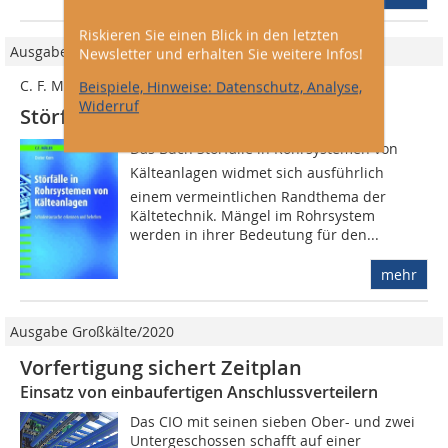
Riskieren Sie einen Blick in den letzten
Ausgabe 02/2009
Newsletter und erhalten Sie weitere Infos!
C. F. Müller
Beispiele, Hinweise: Datenschutz, Analyse,
Widerruf
Störfälle in Rohrsystemen
Das Buch Störfälle in Rohrsyste­men von
Kälteanlagen widmet sich ausführlich
einem vermeintlichen Randthema der
Kältetechnik. Mängel im Rohrsystem
werden in ihrer Bedeutung für den...
mehr
Ausgabe Großkälte/2020
Vorfertigung sichert Zeitplan
Einsatz von einbaufertigen Anschlussverteilern
Das CIO mit seinen sieben Ober- und zwei
Untergeschossen schafft auf einer