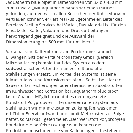
„aquatherm blue pipe“ in Dimensionen von 32 bis 450 mm
zum Einsatz. „Mit aquatherm haben wir einen Partner
gefunden, auf den wir in allen Bereichen der Rohrleitungen
vertrauen können“, erklärt Markus Egetenmeier, Leiter des
Bereichs Facility Services bei Varta. „Das Material ist für den
Einsatz der Kälte-, Vakuum- und Druckluftleitungen
hervorragend geeignet und die Auswahl der
Dimensionierung bis 500 mm für uns ideal.“
Varta hat sein Kälterohrnetz am Produktionsstandort
Ellwangen, Sitz der Varta Microbattery GmbH (Bereich
Mikrobatterien) komplett auf das System aus dem
südwestfälischen Attendorn umgestellt und alte
Stahlleitungen ersetzt. Ein Vorteil des Systems ist seine
Inkrustations- und Korrosionsresistenz: Selbst bei starken
Sauerstoffanreicherungen oder chemischen Zusatzstoffen
im Kühlwasser hat Korrosion bei „aquatherm blue pipe“
keine Chance. Möglich macht dies der eingesetzte
Kunststoff Polypropylen. „Bei unserem alten System aus
Stahl hatten wir mit Inkrustation zu kämpfen, was einen
erhöhten Energieaufwand und somit Mehrkosten zur Folge
hatte“, so Markus Egetenmeier. „Der Werkstoff Polypropylen
bot dafür die perfekte Lösung.“ Nun können die
Produktionsmaschinen, die von Kälteanlagen – bestehend