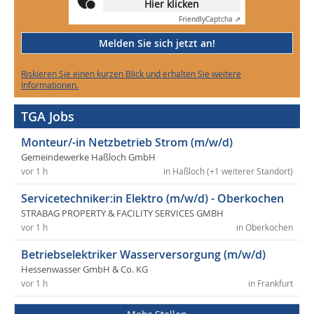
Hier klicken
Friendly
Captcha ⇗
Melden Sie sich jetzt an!
Riskieren Sie einen kurzen Blick und erhalten Sie weitere
Informationen.
TGA Jobs
Monteur/-in Netzbetrieb Strom (m/w/d)
Gemeindewerke Haßloch GmbH
vor 1 h
in Haßloch (+1 weiterer Standort)
Servicetechniker:in Elektro (m/w/d) - Oberkochen
STRABAG PROPERTY & FACILITY SERVICES GMBH
vor 1 h
in Oberkochen
Betriebselektriker Wasserversorgung (m/w/d)
Hessenwasser GmbH & Co. KG
vor 1 h
in Frankfurt