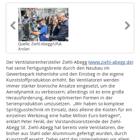
Quelle: Ziehl-Abegg/Ufuk
Arslan
Der Ventilatorenhersteller Ziehl-Abegg (
www.ziehl-abegg.de
)
hat seine Fertigungsbreite durch den Neubau im
Gewerbepark Hohenlohe und den Einstieg in die eigene
Kunststoffproduktion erhöht. Bei Ventilatoren werden
immer stärker bionische Ansätze eingesetzt, um die
Aerodynamik zu verbessern; allerdings ist es eine große
Herausforderung, diese optimierten Formen in der
Serienproduktion umzusetzen. „Wir haben so komplexe
Spritzgusstechnik im Einsatz, dass alleine die Kosten für ein
einzelnes Werkzeug eine halbe Million Euro betragen“,
erklärt Peter Fenkl, der Vorstandsvorsitzende der Ziehl-
Abegg SE. Ziehl-Abegg hat bereits viele Ventilatoren, die
bisher aus Stahl oder Aluminium gefertigt wurden, durch
Kunststoff ersetzt. Dabei setzt das Unternehmen vor allem