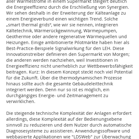
aller Wärmeströme in einem Supermarkt steigert deutlich
die Energieeffizienz durch die Erschließung von Synergien.
Wir sehen deshalb in der Erweiterung der Kälteanlage zu
einem Energieverbund einen wichtigen Trend. Solche
„smart thermal grids“, wie wir sie nennen, integrieren
Kältetechnik, Wärmerückgewinnung, Wärmepumpen,
Geothermie oder andere regenerative Wärmequellen und
Heizungen. Einige ambitionierte Pilotmärkte haben hier als
Best-Practice-Beispiele Signalwirkung für den LEH. Diese
Innovationstreiber definieren den Supermarkt von Morgen;
die anderen werden nachziehen, weil Investitionen in
Energieeffizienz nicht unerheblich zur Wettbewerbsfähigkeit
beitragen. Kurz: In diesem Konzept steckt noch viel Potential
für die Zukunft. Über die thermodynamischen Prozesse
hinaus sollte auch die gesamte Gebäudeleittechnik
integriert werden. Denn nur so ist es möglich, ein
durchgängiges Energie- und Zeitmanagement zu
verwirklichen.
Die steigende technische Komplexität der Anlagen erfordert
allerdings, diese Komplexität auf der Bedienungsebene
sinnvoll zu reduzieren und dem Nutzer durch automatische
Diagnosesysteme zu assistieren. Anwendungssoftware und
webbasierte Applikationen wie "LDSWeb" zur Überwachung