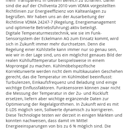
mehr Transparenz in diesem Bereich zu schaffen. Daher
sind die auf der Chillventa 2010 vom VDMA vorgestellten
Richtlinien zur Energieeffizienz von Kälteanlagen zu
begrüßen. Wir haben uns an der Ausarbeitung der
Richtlinie VDMA 24247-7 (Regelung, Energiemanagement
und optimierte Betriebsführung) aktiv beteiligt.
Digitale Temperaturmesstechnik, wie sie im Funk-
Sensorsystem der Eckelmann AG zum Einsatz kommt, wird
sich in Zukunft immer mehr durchsetzen. Denn die
Regelung einer Kühlstelle kann immer nur so genau sein,
wie wir in der Lage sind, uns ein möglichst genaues Bild der
realen Kühllufttemperatur beispielsweise in einem
Moproregal zu machen. Kühlmöbelspezifische
Korrekturwerte werden nicht dem multikausalen Geschehen
gerecht, das die Temperatur im Kühlmöbel beeinflusst:
Turbulenzen, Einkaufsfrequenz und Beladung sind einige
wichtige Einflussfaktoren. Funksensoren können zwar nicht
die Messung der Temperatur in der Zu- und Rückluft
ersetzen, liefern aber wichtige ergänzende Daten zur
Optimierung der Regelalgorithmen. In Zukunft wird es mit
E-LDS möglich sein, Sollwerte dynamisch zu korrigieren.
Diese Technologie testen wir derzeit in einigen Märkten und
konnten nachweisen, dass damit im Mittel
Energieeinsparungen von bis zu 6 % möglich sind. Die