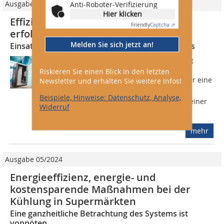
Ausgabe 01/2018
Anti-Roboter-Verifizierung
Hier klicken
Effizienz einer CO2-Kälteanlage
Friendly
Captcha ⇗
erfolgreich steigern
Melden Sie sich jetzt an!
Einsatz des FTE-Systems in einem SB-Warenhaus
Welche Kältetechnikanlage ermöglicht
momentan an jedem Standort und
Riskieren Sie einen Blick in den letzten
unabhängig von der Außentemperatur eine
Newsletter und erhalten Sie weitere Infos!
gleichmäßige Energieeinsparung  mit
Beispiele, Hinweise: Datenschutz, Analyse,
geringem technischen Aufwand und einer
Widerruf
kurzen...
mehr
Ausgabe 05/2024
Energieeffizienz, energie- und
kostensparende Maßnahmen bei der
Kühlung in Supermärkten
Eine ganzheitliche Betrachtung des Systems ist
vonnöten