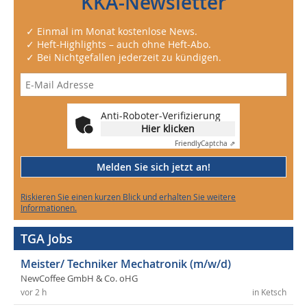
KKA-Newsletter
✓ Einmal im Monat kostenlose News.
✓ Heft-Highlights – auch ohne Heft-Abo.
✓ Bei Nichtgefallen jederzeit zu kündigen.
Anti-Roboter-Verifizierung
Hier klicken
Friendly
Captcha ⇗
Melden Sie sich jetzt an!
Riskieren Sie einen kurzen Blick und erhalten Sie weitere
Informationen.
TGA Jobs
Meister/ Techniker Mechatronik (m/w/d)
NewCoffee GmbH & Co. oHG
vor 2 h
in Ketsch