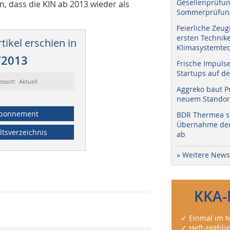
Gesellenprüfun
, dass die KIN ab 2013 wieder als
Sommerprüfung
Feierliche Zeug
ersten Technik
tikel erschien in
Klimasystemtec
/2013
Frische Impuls
Startups auf de
essort: Aktuell
Aggreko baut P
neuem Standort
bonnement
BDR Thermea sc
Übernahme der 
ltsverzeichnis
ab
» Weitere News
KKA-
✓ Einmal im M
✓ Heft-Highli