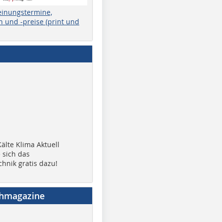
einungstermine,
 und -preise (print und
älte Klima Aktuell
 sich das
chnik gratis dazu!
chmagazine