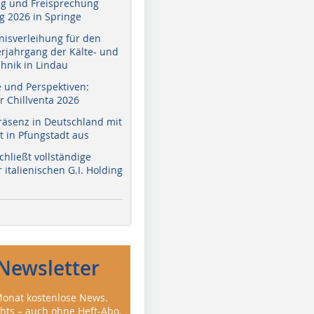
g und Freisprechung
 2026 in Springe
nisverleihung für den
erjahrgang der Kälte- und
hnik in Lindau
e und Perspektiven:
r Chillventa 2026
räsenz in Deutschland mit
 in Pfungstadt aus
hließt vollständige
italienischen G.I. Holding
Newsletter
onat kostenlose News.
ghts – auch ohne Heft-Abo.