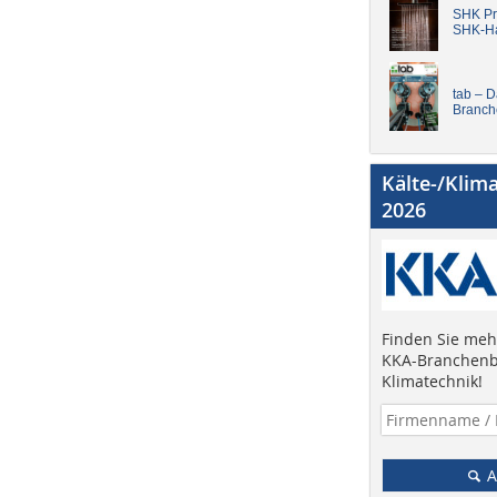
SHK Pro
SHK-H
tab – 
Branch
Kälte-/Klim
2026
Finden Sie mehr
KKA-Branchenb
Klimatechnik!
A