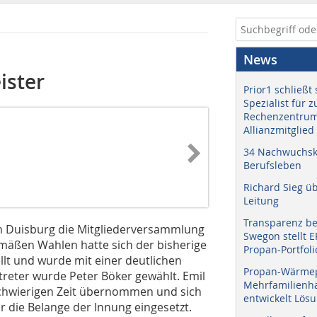
News
ister
Prior1 schließt 
Spezialist für 
Rechenzentrum
Allianzmitglied
34 Nachwuchskr
Berufsleben
Richard Sieg ü
Leitung
Transparenz b
n Duisburg die Mitgliederversammlung
Swegon stellt 
emäßen Wahlen hatte sich der bisherige
Propan-Portfoli
llt und wurde mit einer deutlichen
Propan-Wärme
treter wurde Peter Böker gewählt. Emil
Mehrfamilienhä
 schwierigen Zeit übernommen und sich
entwickelt Lös
die Belange der Innung eingesetzt.