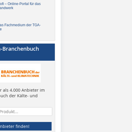
fi – Online-Portal für das
andwerk
Das Fachmedium der TGA-
e
a-Branchenbuch
 als 4.000 Anbieter im
uch der Kälte- und
nbieter finden!