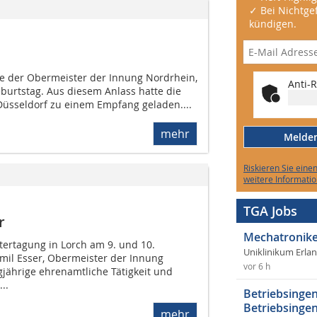
✓ Bei Nichtgef
kündigen.
te der Obermeister der Innung Nordrhein,
Anti-R
eburtstag. Aus diesem Anlass hatte die
üsseldorf zu einem Empfang geladen....
mehr
Melden 
Riskieren Sie eine
weitere Informatio
TGA Jobs
r
Mechatronike
tertagung in Lorch am 9. und 10.
Uniklinikum Erla
il Esser, Obermeister der Innung
vor 6 h
gjährige ehrenamtliche Tätigkeit und
..
Betriebsingen
Betriebsingen
mehr