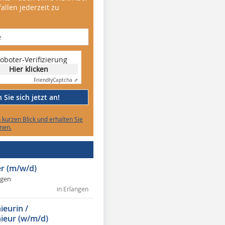
allen jederzeit zu
oboter-Verifizierung
Hier klicken
Friendly
Captcha ⇗
Sie sich jetzt an!
n kurzen Blick und erhalten Sie
nen.
r (m/w/d)
ngen
in Erlangen
ieurin /
ieur (w/m/d)