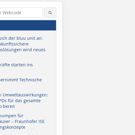
sich der bluu unit an:
zukunftssichere
slösungen wird neues
äfte starten ins
bernimmt Technische
ei Umweltauswirkungen:
EPDs für das gesamte
o bereit
pumpen für
user – Fraunhofer ISE
ungskonzepte