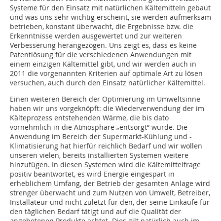
Sys­teme für den Einsatz mit natürlichen Kältemitteln gebaut
und was uns sehr wichtig erscheint, sie werden aufmerksam
betrieben, konstant überwacht, die Ergebnisse bzw. die
Erkenntnisse werden ausgewertet und zur weiteren
Verbesserung herangezogen. Uns zeigt es, dass es keine
Patentlösung für die verschiedenen Anwendungen mit
einem einzigen Kältemittel gibt, und wir werden auch in
2011 die vorgenannten Kriterien auf optimale Art zu lösen
versuchen, auch durch den Einsatz natürlicher Kältemittel.
Einen weiteren Bereich der Optimierung im Umweltsinne
haben wir uns vorgeknöpft: die Wiederverwendung der im
Kälteprozess entstehenden Wärme, die bis dato
vornehmlich in die Atmosphäre „entsorgt“ wurde. Die
Anwendung im Bereich der Supermarkt-Kühlung und -
Klimatisierung hat hierfür reichlich Bedarf und wir wollen
unseren vielen, bereits installierten Sys­temen weitere
hinzufügen. In diesen Systemen wird die Kältemittelfrage
positiv beantwortet, es wird Energie eingespart in
erheblichem Umfang, der Betrieb der gesamten Anlage wird
strenger überwacht und zum Nutzen von Umwelt, Betreiber,
Installateur und nicht zuletzt für den, der seine Einkäufe für
den täglichen Bedarf tätigt und auf die Qualität der
angebotenen Produkte achtet. Dies gilt natürlich auch im