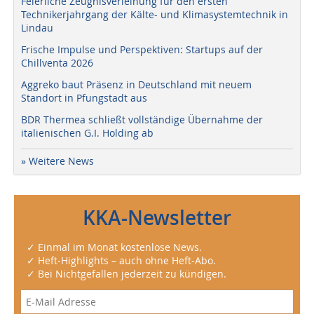
Feierliche Zeugnisverleihung für den ersten
Technikerjahrgang der Kälte- und Klimasystemtechnik in
Lindau
Frische Impulse und Perspektiven: Startups auf der
Chillventa 2026
Aggreko baut Präsenz in Deutschland mit neuem
Standort in Pfungstadt aus
BDR Thermea schließt vollständige Übernahme der
italienischen G.I. Holding ab
» Weitere News
KKA-Newsletter
✓ Einmal im Monat kostenlose News.
✓ Heft-Highlights – auch ohne Heft-Abo.
✓ Bei Nichtgefallen jederzeit zu kündigen.