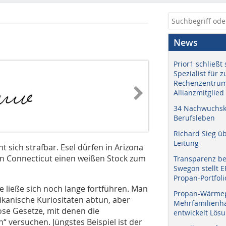
News
Prior1 schließt 
Spezialist für 
Rechenzentrum
Allianzmitglied
34 Nachwuchskr
Berufsleben
Richard Sieg ü
Leitung
sich strafbar. Esel dürfen in Arizona
in Connecticut einen weißen Stock zum
Transparenz b
Swegon stellt 
Propan-Portfoli
e ließe sich noch lange fortführen. Man
Propan-Wärme
kanische Kuriositäten abtun, aber
Mehrfamilienhä
ose Gesetze, mit denen die
entwickelt Lös
 versuchen. Jüngstes Beispiel ist der