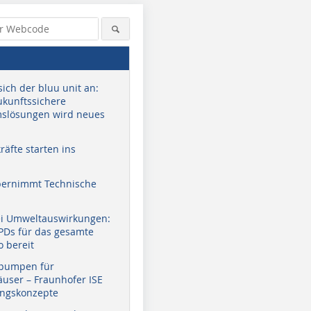
sich der bluu unit an:
zukunftssichere
slösungen wird neues
äfte starten ins
bernimmt Technische
ei Umweltauswirkungen:
EPDs für das gesamte
o bereit
pumpen für
user – Fraunhofer ISE
ungskonzepte