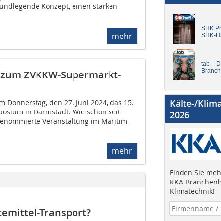
undlegende Konzept, einen starken
SHK Pro
mehr
SHK-H
tab – 
Branch
m zum ZVKKW-Supermarkt-
Kälte-/Klim
m Donnerstag, den 27. Juni 2024, das 15.
sium in Darmstadt. Wie schon seit
2026
e renommierte Veranstaltung im Maritim
mehr
Finden Sie mehr
KKA-Branchenb
Klimatechnik!
temittel-Transport?