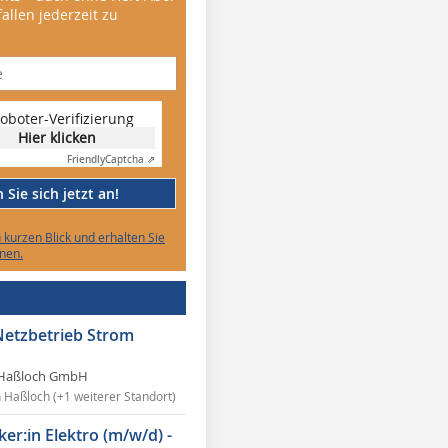
allen jederzeit zu
oboter-Verifizierung
Hier klicken
Friendly
Captcha ⇗
Sie sich jetzt an!
n kurzen Blick und erhalten Sie
nen.
Netzbetrieb Strom
Haßloch GmbH
n Haßloch (+1 weiterer Standort)
ker:in Elektro (m/w/d) -