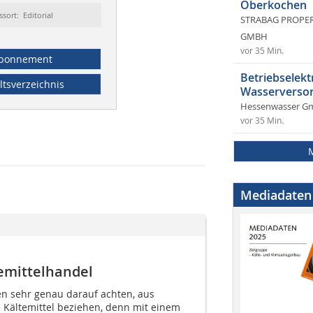
Oberkochen
ssort: Editorial
STRABAG PROPERT
GMBH
vor 35 Min.
bonnement
Betriebselekt
ltsverzeichnis
Wasserversor
Hessenwasser G
vor 35 Min.
Mediadaten
emittelhandel
en sehr genau darauf achten, aus
e Kältemittel beziehen, denn mit einem