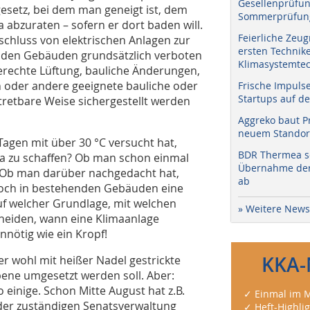
Gesellenprüfun
esetz, bei dem man geneigt ist, dem
Sommerprüfung
 abzuraten – sofern er dort baden will.
Feierliche Zeug
chluss von elektrischen Anlagen zur
ersten Technik
nden Gebäuden grundsätzlich verboten
Klimasystemtec
erechte Lüftung, bauliche Änderungen,
oder andere geeignete bauliche oder
Frische Impuls
Startups auf de
retbare Weise sichergestellt werden
Aggreko baut P
neuem Standort
Tagen mit über 30 °C versucht hat,
BDR Thermea sc
ma zu schaffen? Ob man schon einmal
Übernahme der 
t? Ob man darüber nachgedacht hat,
ab
och in bestehenden Gebäuden eine
uf welcher Grundlage, mit welchen
» Weitere News
heiden, wann eine Klimaanlage
unnötig wie ein Kropf!
KKA-
 wohl mit heißer Nadel gestrickte
bene umgesetzt werden soll. Aber:
einige. Schon Mitte August hat z.B.
✓ Einmal im M
 der zuständigen Senatsverwaltung
✓ Heft-Highli