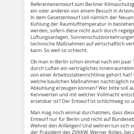
Referentenentwurf zum Berliner Klimaschutzg
ein oder anderen von einem Besuch in Arizona
In dem Gesetzentwurf soll nämlich der Neuans
Kühlung der Raumlufttemperatur in bestehe
werden, sofern diese nicht auch durch regelg
Lüftungsanlagen, Sonnenschutzvorkehrungen 
technische Maßnahmen auf wirtschaftlich vert
kann. So weit so schlecht.
Ob man in Berlin schon einmal nach ein paar 
durch Lüften ein verträgliches Innenraumkli
von einer Arbeitsstättenrichtlinie gehört ha
welche baulichen Maßnahmen nachträglich n
Abkühlung erzeugen können? Wer bitte soll a
Kennwerten und mit welcher Vollmacht entsc
ersetzbar ist? Der Entwurf ist schlichtweg so 
Man mag noch einmal durchatmen, dass dieser
Entwurf nur für Berlin und nicht auf Bundese
Wehret den Anfängen! Und wehren tun sich so 
der Präsident des ZVKKW, Werner Rolles, bei