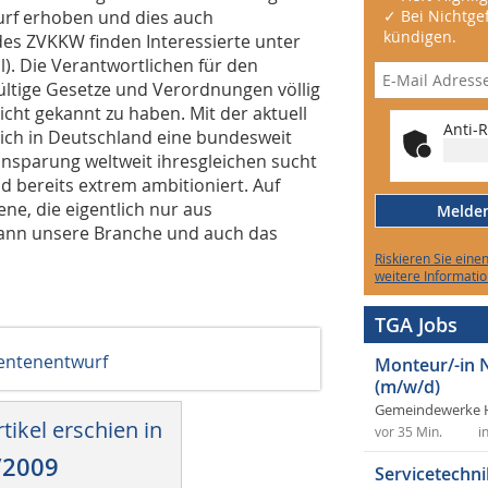
urf erhoben und dies auch
✓ Bei Nichtgef
kündigen.
des ZVKKW finden Interessierte unter
al). Die Verantwortlichen für den
gültige Gesetze und Verordnungen völlig
nicht gekannt zu haben. Mit der aktuell
Anti-R
lich in Deutschland eine bundesweit
insparung weltweit ihresgleichen sucht
d bereits extrem ambitioniert. Auf
e, die eigentlich nur aus
Melden 
kann unsere Branche und auch das
Riskieren Sie eine
weitere Informatio
TGA Jobs
entenentwurf
Monteur/-in 
(m/w/d)
Gemeindewerke 
tikel erschien in
vor 35 Min.
i
/2009
Servicetechni