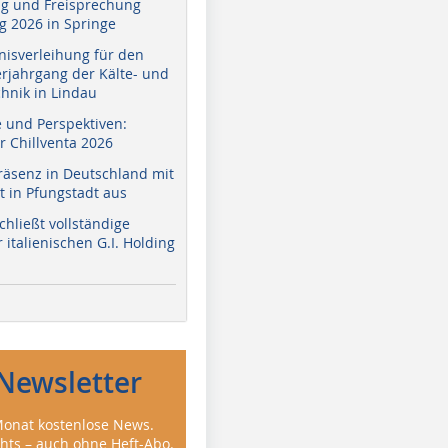
g und Freisprechung
 2026 in Springe
nisverleihung für den
erjahrgang der Kälte- und
hnik in Lindau
e und Perspektiven:
r Chillventa 2026
räsenz in Deutschland mit
 in Pfungstadt aus
hließt vollständige
italienischen G.I. Holding
Newsletter
onat kostenlose News.
ghts – auch ohne Heft-Abo.