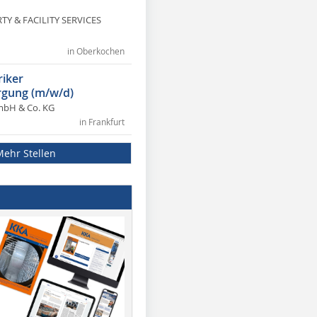
Y & FACILITY SERVICES
in Oberkochen
riker
gung (m/w/d)
mbH & Co. KG
in Frankfurt
Mehr Stellen