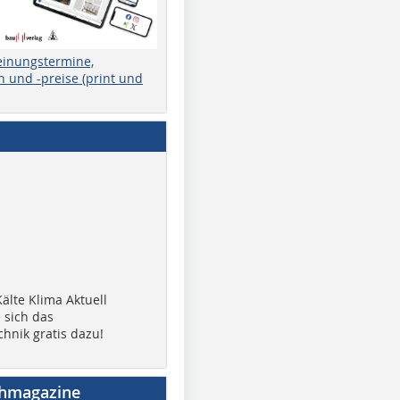
einungstermine,
 und -preise (print und
älte Klima Aktuell
 sich das
chnik gratis dazu!
chmagazine