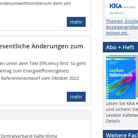
Bundesumweltministerium dem seit
Themen, Ersch
mehr
Anzeigengrößen
online) etc.
Wesentliche Änderungen zum
Abo + Heft
n unter dem Titel Efficiency first: So geht
eitrag zum Energieeffizienzgesetz
 Referentenentwurf vom Oktober 2022
mehr
Lesen Sie KKA K
und sichern Sie
Lexikon Kältete
Details
Weitere Fa
(Zentralverband Kälte Klima