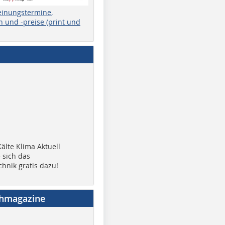
einungstermine,
 und -preise (print und
älte Klima Aktuell
 sich das
chnik gratis dazu!
chmagazine