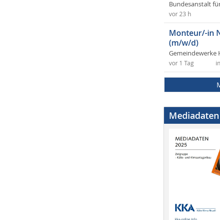
Bundesanstalt fü
vor 23 h
Monteur/-in 
(m/w/d)
Gemeindewerke 
vor 1 Tag
i
Mediadaten