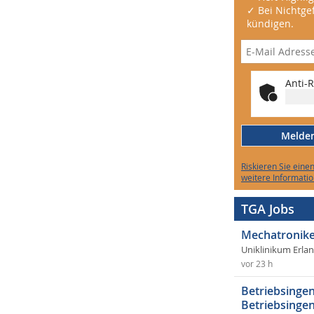
✓ Bei Nichtgef
kündigen.
Anti-R
Melden 
Riskieren Sie eine
weitere Informatio
TGA Jobs
Mechatronike
Uniklinikum Erla
vor 23 h
Betriebsingen
Betriebsingen