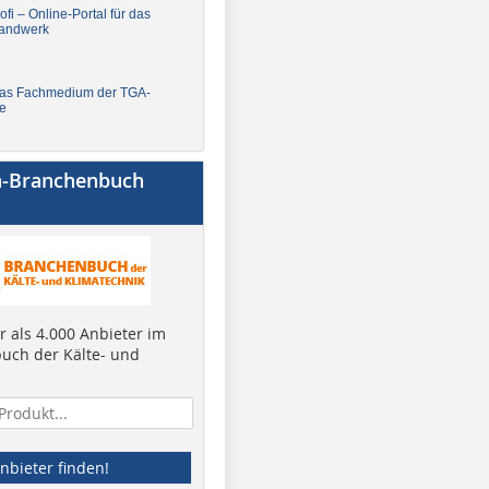
fi – Online-Portal für das
andwerk
Das Fachmedium der TGA-
e
a-Branchenbuch
 als 4.000 Anbieter im
uch der Kälte- und
nbieter finden!