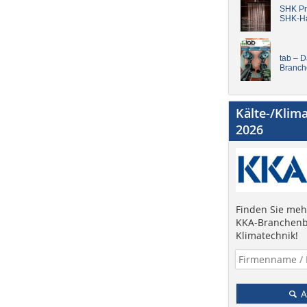
SHK Pro
SHK-H
tab – 
Branch
Kälte-/Klim
2026
Finden Sie mehr
KKA-Branchenb
Klimatechnik!
A