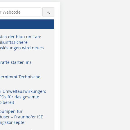
sich der bluu unit an:
zukunftssichere
slösungen wird neues
äfte starten ins
bernimmt Technische
ei Umweltauswirkungen:
EPDs für das gesamte
o bereit
pumpen für
user – Fraunhofer ISE
ungskonzepte