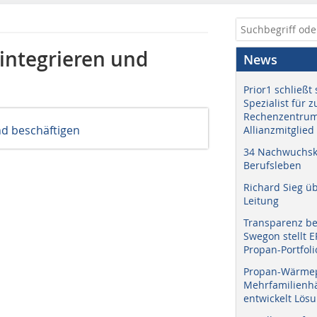
integrieren und
News
Prior1 schließt 
Spezialist für 
Rechenzentrum
nd beschäftigen
Allianzmitglied
34 Nachwuchskr
Berufsleben
Richard Sieg ü
Leitung
Transparenz b
Swegon stellt 
Propan-Portfoli
Propan-Wärme
Mehrfamilienhä
entwickelt Lös