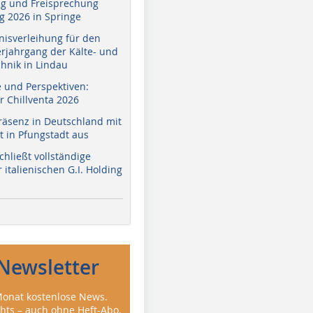
g und Freisprechung
 2026 in Springe
nisverleihung für den
erjahrgang der Kälte- und
hnik in Lindau
e und Perspektiven:
r Chillventa 2026
räsenz in Deutschland mit
 in Pfungstadt aus
hließt vollständige
italienischen G.I. Holding
Newsletter
onat kostenlose News.
ghts – auch ohne Heft-Abo.