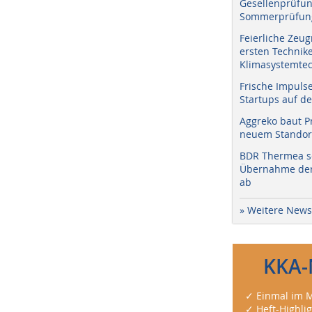
Gesellenprüfun
Sommerprüfung
Feierliche Zeug
ersten Technik
Klimasystemtec
Frische Impuls
Startups auf de
Aggreko baut P
neuem Standort
BDR Thermea sc
Übernahme der 
ab
» Weitere News
KKA-
✓ Einmal im M
✓ Heft-Highli