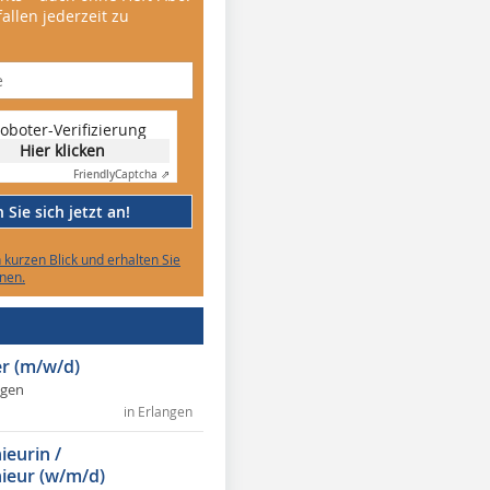
allen jederzeit zu
oboter-Verifizierung
Hier klicken
Friendly
Captcha ⇗
Sie sich jetzt an!
n kurzen Blick und erhalten Sie
nen.
r (m/w/d)
ngen
in Erlangen
ieurin /
ieur (w/m/d)