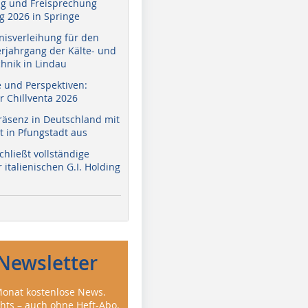
g und Freisprechung
 2026 in Springe
nisverleihung für den
erjahrgang der Kälte- und
hnik in Lindau
e und Perspektiven:
r Chillventa 2026
räsenz in Deutschland mit
 in Pfungstadt aus
hließt vollständige
italienischen G.I. Holding
Newsletter
onat kostenlose News.
ghts – auch ohne Heft-Abo.