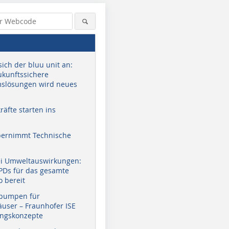
sich der bluu unit an:
zukunftssichere
slösungen wird neues
äfte starten ins
bernimmt Technische
ei Umweltauswirkungen:
EPDs für das gesamte
o bereit
pumpen für
user – Fraunhofer ISE
ungskonzepte