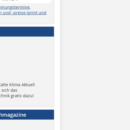
einungstermine,
 und -preise (print und
älte Klima Aktuell
 sich das
chnik gratis dazu!
chmagazine