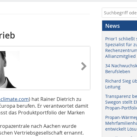
News
rieb
Prior1 schließt 
Spezialist für 
Rechenzentrum
Allianzmitglied
34 Nachwuchskr
Berufsleben
Richard Sieg ü
Leitung
Transparenz b
climate.com
) hat Rainer Dietrich zu
Swegon stellt 
 Europa berufen. Er verantwortet damit
Propan-Portfoli
asst das Produktportfolio der Marken
Propan-Wärme
Mehrfamilienhä
Europazentrale nach Aachen wurde
entwickelt Lös
tschen Vertriebsgesellschaft ernannt.