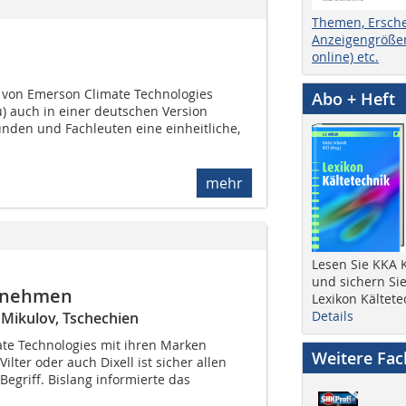
Themen, Ersch
Anzeigengrößen
online) etc.
e von Emerson Climate Technologies
Abo + Heft
 auch in einer deutschen Version
unden und Fachleuten eine einheitliche,
mehr
Lesen Sie KKA K
und sichern Sie
ernehmen
Lexikon Kältete
Details
Mikulov, Tschechien
te Technologies mit ihren Marken
Weitere Fa
Vilter oder auch Dixell ist sicher allen
egriff. Bislang informierte das