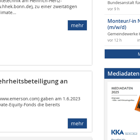
ltetechnik am Heinrich-Hertz-
Bundesanstalt fü
.hhek.bonn.de), zu einer zweitätigen
vor 9 h
imate...
Monteur/-in 
mehr
(m/w/d)
Gemeindewerke 
vor 12 h
i
Mediadaten
ehrheitsbeteiligung an
(www.emerson.com) gaben am 1.6.2023
vate-Equity-Fonds die bereits
mehr