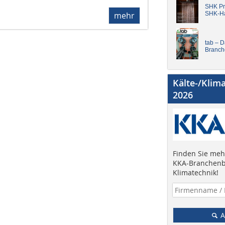
SHK Pro
SHK-H
mehr
tab – 
Branch
Kälte-/Klim
2026
Finden Sie mehr
KKA-Branchenb
Klimatechnik!
A