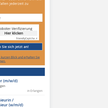
allen jederzeit zu
oboter-Verifizierung
Hier klicken
Friendly
Captcha ⇗
Sie sich jetzt an!
n kurzen Blick und erhalten Sie
nen.
r (m/w/d)
ngen
in Erlangen
ieurin /
ieur (w/m/d)