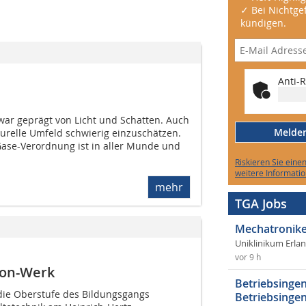
✓ Bei Nichtgef
kündigen.
Anti-R
war geprägt von Licht und Schatten. Auch
Melden 
turelle Umfeld schwierig einzuschätzen.
Gase-Verordnung ist in aller Munde und
Riskieren Sie eine
weitere Informatio
mehr
TGA Jobs
Mechatronike
Uniklinikum Erla
vor 9 h
son-Werk
Betriebsingen
die Oberstufe des Bildungsgangs
Betriebsingen