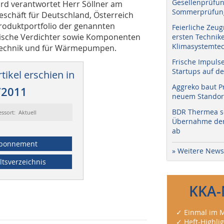
Gesellenprüfun
ord verantwortet Herr Söllner am
Sommerprüfung
schäft für Deutschland, Österreich
Produktportfolio der genannten
Feierliche Zeug
tische Verdichter sowie Komponenten
ersten Technik
Klimasystemtec
atechnik und für Wärmepumpen.
Frische Impuls
Startups auf de
tikel erschien in
Aggreko baut P
/2011
neuem Standort
BDR Thermea sc
essort: Aktuell
Übernahme der 
ab
bonnement
» Weitere News
ltsverzeichnis
KKA-
✓ Einmal im M
✓ Heft-Highli