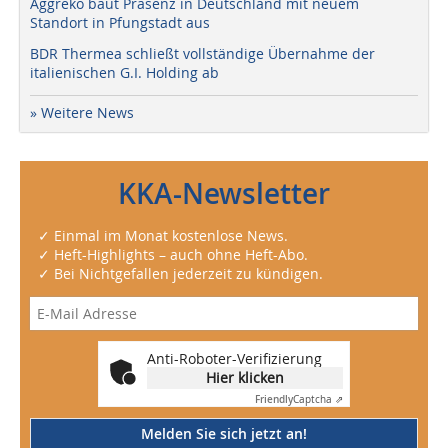
Aggreko baut Präsenz in Deutschland mit neuem
Standort in Pfungstadt aus
BDR Thermea schließt vollständige Übernahme der
italienischen G.I. Holding ab
» Weitere News
KKA-Newsletter
✓ Einmal im Monat kostenlose News.
✓ Heft-Highlights – auch ohne Heft-Abo.
✓ Bei Nichtgefallen jederzeit zu kündigen.
Anti-Roboter-Verifizierung
Hier klicken
Friendly
Captcha ⇗
Melden Sie sich jetzt an!