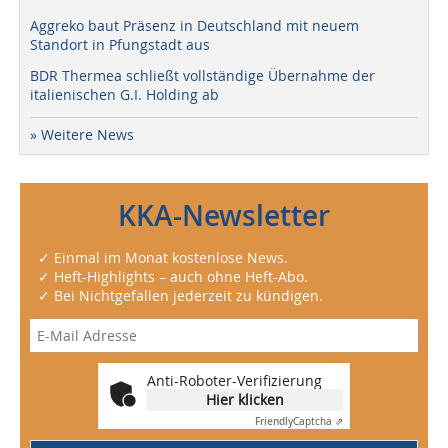
Aggreko baut Präsenz in Deutschland mit neuem
Standort in Pfungstadt aus
BDR Thermea schließt vollständige Übernahme der
italienischen G.I. Holding ab
» Weitere News
KKA-Newsletter
✓ Einmal im Monat kostenlose News.
✓ Heft-Highlights – auch ohne Heft-Abo.
✓ Bei Nichtgefallen jederzeit zu kündigen.
Anti-Roboter-Verifizierung
Hier klicken
Friendly
Captcha ⇗