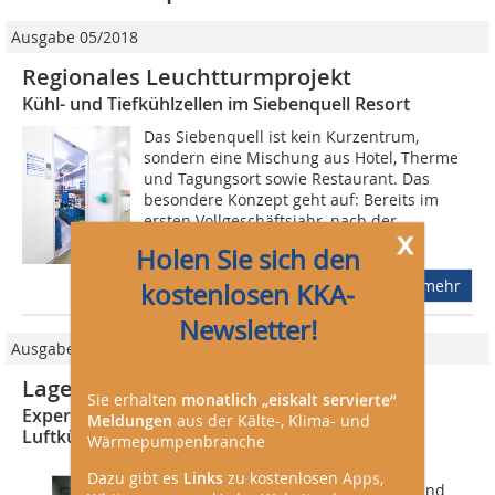
Ausgabe 05/2018
Regionales Leuchtturmprojekt
Kühl- und Tiefkühlzellen im Siebenquell Resort
Das Siebenquell ist kein Kurzentrum,
sondern eine Mischung aus Hotel, Therme
und Tagungsort sowie Restaurant. Das
besondere Konzept geht auf: Bereits im
ersten Vollgeschäftsjahr, nach der
x
Eröffnung...
Holen Sie sich den
mehr
kostenlosen KKA-
Newsletter!
Ausgabe Großkälte/2013
Lagerung von Frischobst
Sie erhalten
monatlich „eiskalt servierte“
Experimentelle Studie eines energiesparenden
Meldungen
aus der Kälte-, Klima- und
Luftkühlers
Wärmepumpenbranche
Der vorliegende Bericht ist darauf
Dazu gibt es
Links
zu kostenlosen Apps,
ausgerichtet, die experimentell während