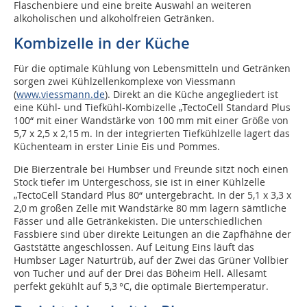
Flaschenbiere und eine breite Auswahl an weiteren
alkoholischen und alkoholfreien Getränken.
Kombizelle in der Küche
Für die optimale Kühlung von Lebensmitteln und Getränken
sorgen zwei Kühlzellenkomplexe von Viessmann
(
www.viessmann.de
). Direkt an die Küche angegliedert ist
eine Kühl- und Tiefkühl-Kombizelle „TectoCell Standard Plus
100“ mit einer Wandstärke von 100 mm mit einer Größe von
5,7 x 2,5 x 2,15 m. In der integrierten Tiefkühlzelle lagert das
Küchenteam in erster Linie Eis und Pommes.
Die Bierzentrale bei Humbser und Freunde sitzt noch einen
Stock tiefer im Untergeschoss, sie ist in einer Kühlzelle
„TectoCell Standard Plus 80“ untergebracht. In der 5,1 x 3,3 x
2,0 m großen Zelle mit Wandstärke 80 mm lagern sämtliche
Fässer und alle Getränkekisten. Die unterschiedlichen
Fassbiere sind über direkte Leitungen an die Zapfhähne der
Gaststätte angeschlossen. Auf Leitung Eins läuft das
Humbser Lager Naturtrüb, auf der Zwei das Grüner Vollbier
von Tucher und auf der Drei das Böheim Hell. Allesamt
perfekt gekühlt auf 5,3 °C, die optimale Biertemperatur.