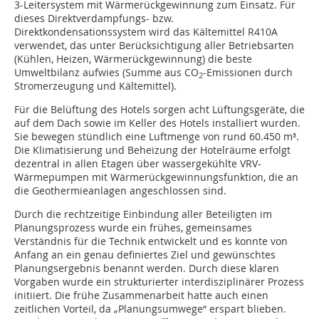
3-Leitersystem mit Wärmerückgewinnung zum Einsatz. Für
dieses Direktverdampfungs- bzw.
Direktkondensationssystem wird das Kältemittel R410A
verwendet, das unter Berücksichtigung aller Betriebsarten
(Kühlen, Heizen, Wärmerückgewinnung) die beste
Umweltbilanz aufwies (Summe aus CO
-Emissionen durch
2
Stromerzeugung und Kältemittel).
Für die Belüftung des Hotels sorgen acht Lüftungsgeräte, die
auf dem Dach sowie im Keller des Hotels installiert wurden.
Sie bewegen stündlich eine Luftmenge von rund 60.450 m³.
Die Klimatisierung und Beheizung der Hotelräume erfolgt
dezentral in allen Etagen über wassergekühlte VRV-
Wärmepumpen mit Wärmerückgewinnungsfunktion, die an
die Geothermieanlagen angeschlossen sind.
Durch die rechtzeitige Einbindung aller Beteiligten im
Planungsprozess wurde ein frühes, gemeinsames
Verständnis für die Technik entwickelt und es konnte von
Anfang an ein genau definiertes Ziel und gewünschtes
Planungsergebnis benannt werden. Durch diese klaren
Vorgaben wurde ein strukturierter interdisziplinärer Prozess
initiiert. Die frühe Zusammenarbeit hatte auch einen
zeitlichen Vorteil, da „Planungsumwege“ erspart blieben.