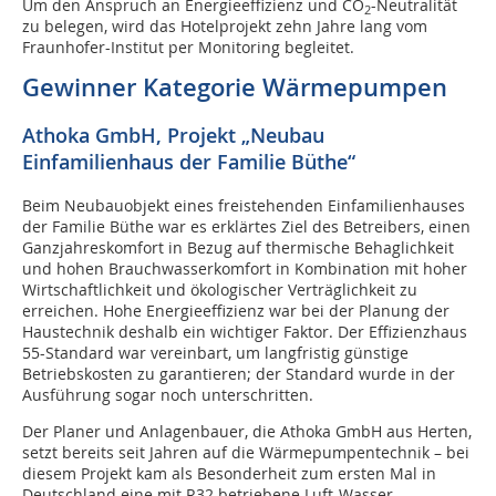
Um den Anspruch an Energieeffizienz und CO
-Neutralität
2
zu belegen, wird das Hotelprojekt zehn Jahre lang vom
Fraunhofer-Institut per Monitoring begleitet.
Gewinner Kategorie Wärmepumpen
Athoka GmbH, Projekt „Neubau
Einfamilienhaus der Familie Büthe“
Beim Neubauobjekt eines freistehenden Einfamilienhauses
der Familie Büthe war es erklärtes Ziel des Betreibers, einen
Ganzjahreskomfort in Bezug auf thermische Behaglichkeit
und hohen Brauchwasserkomfort in Kombination mit hoher
Wirtschaftlichkeit und ökologischer Verträglichkeit zu
erreichen. Hohe Energieeffizienz war bei der Planung der
Haustechnik deshalb ein wichtiger Faktor. Der Effizienzhaus
55-Standard war vereinbart, um langfristig günstige
Betriebskosten zu garantieren; der Standard wurde in der
Ausführung sogar noch unterschritten.
Der Planer und Anlagenbauer, die Athoka GmbH aus Herten,
setzt bereits seit Jahren auf die Wärmepumpentechnik – bei
diesem Projekt kam als Besonderheit zum ersten Mal in
Deutschland eine mit R32 betriebene Luft-Wasser-