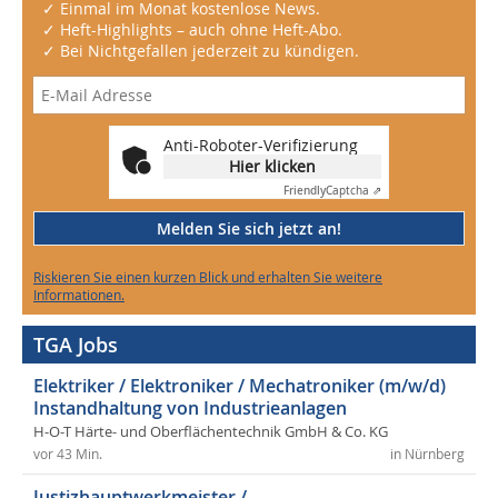
✓ Einmal im Monat kostenlose News.
✓ Heft-Highlights – auch ohne Heft-Abo.
✓ Bei Nichtgefallen jederzeit zu kündigen.
Anti-Roboter-Verifizierung
Hier klicken
Friendly
Captcha ⇗
Melden Sie sich jetzt an!
Riskieren Sie einen kurzen Blick und erhalten Sie weitere
Informationen.
TGA Jobs
Elektriker / Elektroniker / Mechatroniker (m/w/d)
Instandhaltung von Industrieanlagen
H-O-T Härte- und Oberflächentechnik GmbH & Co. KG
vor 43 Min.
in Nürnberg
Justizhauptwerkmeister /