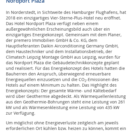
Nordport Plaza“
In Norderstedt, in Sichtweite des Hamburger Flughafens, hat
2018 ein einzigartiges Vier-Sterne-Plus-Hotel neu eröffnet.
Das Hotel Nordport Plaza verfügt neben einem
außergewöhnlichen Erscheinungsbild auch über ein
einzigartiges Energiekonzept. Gemeinsam mit dem Planer,
der premero Immobilien GmbH & Co. KG, dem
Hauptlieferanten Daikin Airconditioning Germany GmbH,
dem Haustechniker und dem Installationsbetrieb, der
Climatech Leipzig Montage GmbH aus Leipzig, wurden für
das Nordport Plaza die Gebäudetechnikkonzepte geplant
und realisiert. Für das Energiekonzept des Hotels hatten die
Bauherren den Anspruch, überwiegend erneuerbare
Energiequellen einzusetzen und die CO
-Emissionen des
2
Hotels auf einem Minimum zu halten. Das Highlight des
Energiekonzepts: Der gesamte Wärme- und Kältebedarf
wird über Geothermie abgedeckt. Als Wärmequellenleistung
aus den Geothermie-Bohrungen steht eine Leistung von 261
kW und als Wärmesenkleistung eine Leistung von 435 kW
zur Verfügung.
Um möglichst ohne Energieverluste zeitgleich am jeweils
erforderlichen Ort kühlen bzw. heizen zu können, kommt ein