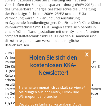
Stillstandszeiten sowie die Einhaltung der neuesten
Vorschriften der Energieeinsparverordnung (EnEV 2015) und
des Erneuerbaren Energie Gesetzes sowie die Einhaltung
der Ecodesign-Richtlinie 2009/125/EG und der F-Gas-
Verordnung waren in Planung und Ausführung
maßgebende Randbedingungen. Die Firma KKR Kälte-Klima-
Reinraumtechnik GmbH aus Langen setzte sich bereits in
einem frühen Planungsstadium mit dem Systemlieferanten
compact Kältetechnik GmbH aus Dresden zusammen und
diskutierte gemeinsam verschiedene mögliche
Betriebsweisen.
x
Zum Einsatz kam letztlich ein System mit vier CO
-
2
Holen Sie sich den
Verbundanlagen, das mit Direktexpansion eine
Raumtemperatur von -35 °C in den Lagerräumen erzeugt.
kostenlosen KKA-
Die Kühlung dieser Kaskadenstufen wird mittels Sole von -8
°C gewährleistet. Zur Soleerzeugung plante man acht
Newsletter!
Kaltwassersätze ein, die mit dem Kältemittel Propan
arbeiten. Die acht Maschinen und die daraus
resultierenden acht Einzelkreisläufe ermöglichen kleine
Sie erhalten
monatlich „eiskalt servierte“
Kältemittelfüllmengen je Kreislauf. Da die Propanmaschinen
Meldungen
aus der Kälte-, Klima- und
im Gebäude stehen, sind die Kaltwassersätze mit Gehäuse
Wärmepumpenbranche
an eine permanent in Betrieb befindliche Abluftanlage
angeschlossen und werden über eine Gaswarnanlage
Dazu gibt es
Links
zu kostenlosen Apps,