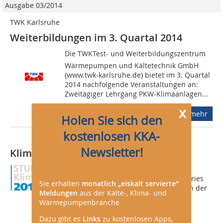
Ausgabe 03/2014
TWK Karlsruhe
Weiterbildungen im 3. Quartal 2014
Die TWKTest- und Weiterbildungszentrum
Wärmepumpen und Kältetechnik GmbH
(www.twk-karlsruhe.de) bietet im 3. Quartal
2014 nachfolgende Veranstaltungen an:
Zweitägiger Lehrgang PKW-Klimaanlagen...
x
mehr
Holen Sie sich den
kostenlosen KKA-
Newsletter!
Klimatage 2014
Neben dem Ausblick auf kommende
Produkte von Mitsubishi Heavy Industries
Sie erhalten
monatlich „eiskalt servierte“
2014 stehen zudem die Entwicklungen der
Meldungen
aus der Kälte-, Klima- und
Steuerungs- und Regelungstechnik
Wärmepumpenbranche
CompTrol und die Innengeräteserie
Dazu gibt es
Links
zu kostenlosen Apps,
CompTec auf...