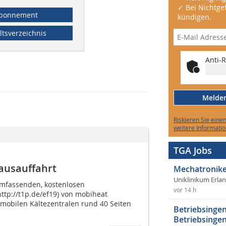
✓ Bei Nichtgef
bonnement
kündigen.
ltsverzeichnis
Anti-R
Melden 
Riskieren Sie eine
weitere Informatio
TGA Jobs
ausauffahrt
Mechatronike
Uniklinikum Erla
umfassenden, kostenlosen
vor 14 h
ttp://t1p.de/ef19) von mobiheat
mobilen Kältezentralen rund 40 Seiten
Betriebsingen
.
Betriebsingen