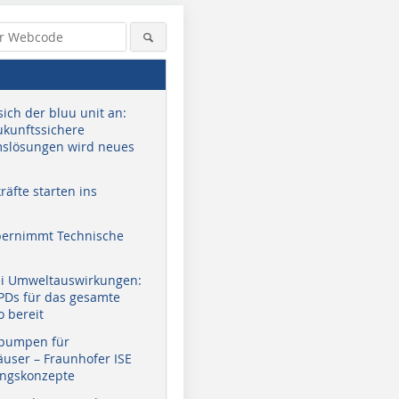
sich der bluu unit an:
zukunftssichere
slösungen wird neues
äfte starten ins
bernimmt Technische
ei Umweltauswirkungen:
EPDs für das gesamte
o bereit
pumpen für
user – Fraunhofer ISE
ungskonzepte