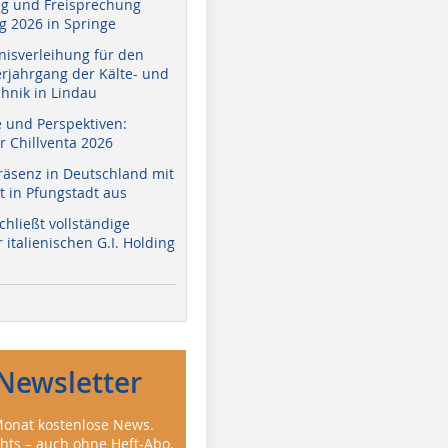
g und Freisprechung
 2026 in Springe
nisverleihung für den
erjahrgang der Kälte- und
hnik in Lindau
e und Perspektiven:
r Chillventa 2026
räsenz in Deutschland mit
 in Pfungstadt aus
hließt vollständige
italienischen G.I. Holding
Newsletter
onat kostenlose News.
ghts – auch ohne Heft-Abo.