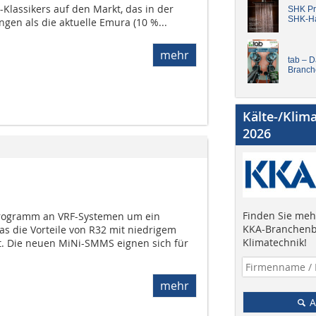
Klassikers auf den Markt, das in der
SHK Pro
SHK-H
en als die aktuelle Emura (10 %...
mehr
tab – 
Branch
Kälte-/Klim
2026
Finden Sie mehr
 Programm an VRF-Systemen um ein
KKA-Branchenb
as die Vorteile von R32 mit niedrigem
Klimatechnik!
t. Die neuen MiNi-SMMS eignen sich für
mehr
A