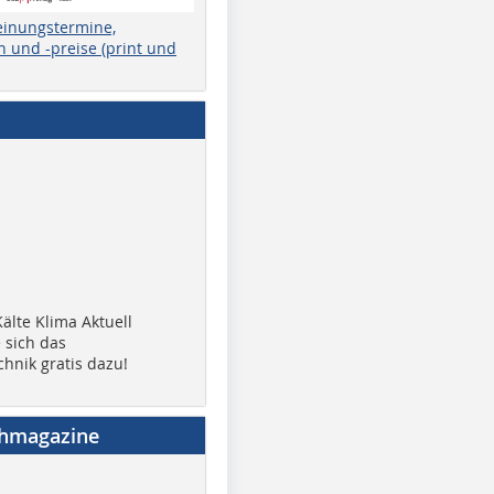
einungstermine,
 und -preise (print und
älte Klima Aktuell
 sich das
chnik gratis dazu!
chmagazine