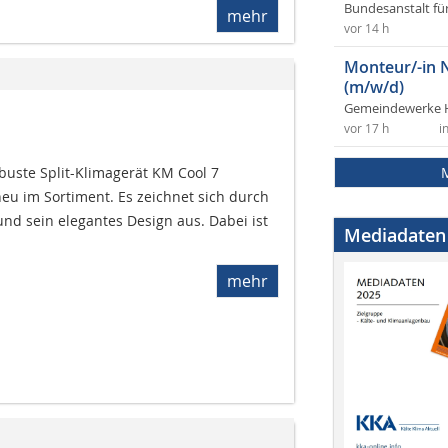
Bundesanstalt fü
mehr
vor 14 h
Monteur/-in 
(m/w/d)
Gemeindewerke 
vor 17 h
i
buste Split-Klimagerät KM Cool 7
u im Sortiment. Es zeichnet sich durch
und sein elegantes Design aus. Dabei ist
Mediadaten
mehr