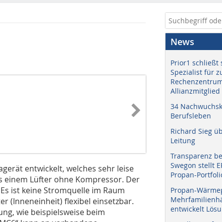
News
Prior1 schließt 
Spezialist für 
Rechenzentrum
Allianzmitglied
34 Nachwuchskr
Berufsleben
Richard Sieg ü
Leitung
Transparenz b
Swegon stellt 
gerät entwickelt, welches sehr leise
Propan-Portfoli
aus einem Lüfter ohne Kompres­sor. Der
. Es ist keine Stromquelle im Raum
Propan-Wärme
Mehrfamilienhä
er (Inneneinheit) flexibel einsetzbar.
entwickelt Lös
ng, wie beispielsweise beim