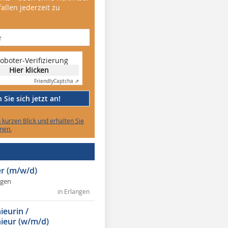
allen jederzeit zu
oboter-Verifizierung
Hier klicken
Friendly
Captcha ⇗
Sie sich jetzt an!
n kurzen Blick und erhalten Sie
nen.
r (m/w/d)
ngen
in Erlangen
ieurin /
ieur (w/m/d)