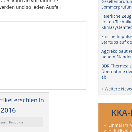
 „MC6“ kann an vorhandene
Gesellenprüfun
erden und so jeden Ausfall
Sommerprüfung
Feierliche Zeug
ersten Technik
Klimasystemtec
Frische Impuls
Startups auf de
Aggreko baut P
neuem Standort
BDR Thermea sc
Übernahme der 
ab
» Weitere News
tikel erschien in
/2016
KKA-
ssort: Produkte
✓ Einmal im M
✓ Heft-Highli