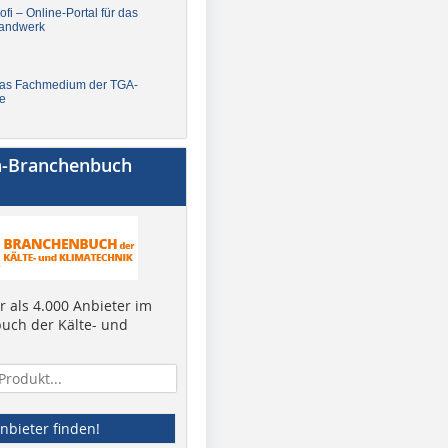
fi – Online-Portal für das
andwerk
Das Fachmedium der TGA-
e
a-Branchenbuch
 als 4.000 Anbieter im
uch der Kälte- und
nbieter finden!