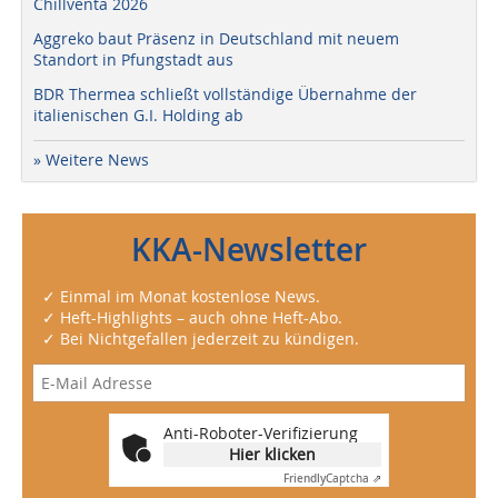
Chillventa 2026
Aggreko baut Präsenz in Deutschland mit neuem
Standort in Pfungstadt aus
BDR Thermea schließt vollständige Übernahme der
italienischen G.I. Holding ab
» Weitere News
KKA-Newsletter
✓ Einmal im Monat kostenlose News.
✓ Heft-Highlights – auch ohne Heft-Abo.
✓ Bei Nichtgefallen jederzeit zu kündigen.
Anti-Roboter-Verifizierung
Hier klicken
Friendly
Captcha ⇗