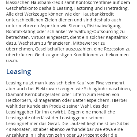
klassischen Hausbankkredit samt Kontokorrentlinie auf dem
Geschäftskonto deshalb Leasing, Factoring und Fine­trading.
Alle drei Werkzeuge können wie der Hausbankkredit
unterschiedlichen Zielen dienen und sind deshalb auch
unter mehreren Aspekten wie Steuern, Risikoabwägung,
Bonität/Rating oder schlanker Verwaltung/Outsourcing zu
betrachten. Virtuos eingesetzt, dient ein solcher Kapitalmix
dazu, Wachstum zu finanzieren, Mitbewerber zu
übernehmen, Gesellschafter auszuzahlen, eine Rezession zu
überbrücken, Geld zu günstigen Konditionen zu bekommen
u.v.m.
Leasing
Leasing nutzt man klassisch beim Kauf von Pkw, vermehrt
aber auch bei Elektrowerkzeugen wie Schlagbohrmaschinen,
Diamant-Kernbohrgeräten oder Liftern zum Heben von
Heizkörpern, Klimageräten oder Batteriespeichern. Hierbei
wählt der Kunde ein Produkt seiner Wahl, das der
Leasinggeber für ihn erwirbt. Gegen eine monatliche
Leasingrate überlässt der Leasinggeber seinem
Leasingnehmer das Gerät. Die Laufzeit liegt meist bei 24 bis
48 Monaten, ist aber ebenso verhandelbar wie etwa eine
Anzahlung in Höhe von zehn oder 20 Prozent oder die