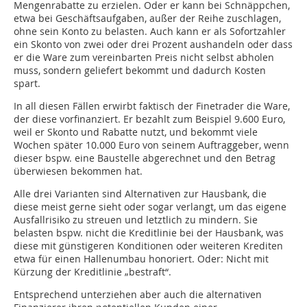
Mengenrabatte zu erzielen. Oder er kann bei Schnäppchen,
etwa bei Geschäftsaufgaben, außer der Reihe zuschlagen,
ohne sein Konto zu belasten. Auch kann er als Sofortzahler
ein Skonto von zwei oder drei Prozent aushandeln oder dass
er die Ware zum vereinbarten Preis nicht selbst abholen
muss, sondern geliefert bekommt und dadurch Kosten
spart.
In all diesen Fällen erwirbt faktisch der Fine­trader die Ware,
der diese vorfinanziert. Er bezahlt zum Beispiel 9.600 Euro,
weil er Skonto und Rabatte nutzt, und bekommt viele
Wochen später 10.000 Euro von seinem Auftraggeber, wenn
dieser bspw. eine Baustelle abgerechnet und den Betrag
überwiesen bekommen hat.
Alle drei Varianten sind Alternativen zur Hausbank, die
diese meist gerne sieht oder sogar verlangt, um das eigene
Ausfallrisiko zu streuen und letztlich zu mindern. Sie
belasten bspw. nicht die Kreditlinie bei der Hausbank, was
diese mit günstigeren Konditionen oder weiteren Krediten
etwa für einen Hallenumbau honoriert. Oder: Nicht mit
Kürzung der Kreditlinie „bestraft“.
Entsprechend unterziehen aber auch die alternativen