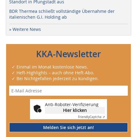
Standort in Pfungstadt aus
BDR Thermea schließt vollständige Übernahme der
italienischen G.I. Holding ab
» Weitere News
KKA-Newsletter
✓ Einmal im Monat kostenlose News.
✓ Heft-Highlights – auch ohne Heft-Abo.
✓ Bei Nichtgefallen jederzeit zu kündigen.
Anti-Roboter-Verifizierung
Hier klicken
Friendly
Captcha ⇗
Melden Sie sich jetzt an!