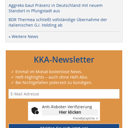
Aggreko baut Präsenz in Deutschland mit neuem
Standort in Pfungstadt aus
BDR Thermea schließt vollständige Übernahme der
italienischen G.I. Holding ab
» Weitere News
KKA-Newsletter
✓ Einmal im Monat kostenlose News.
✓ Heft-Highlights – auch ohne Heft-Abo.
✓ Bei Nichtgefallen jederzeit zu kündigen.
Anti-Roboter-Verifizierung
Hier klicken
Friendly
Captcha ⇗