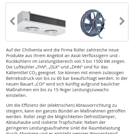
Auf der Chillventa wird die Firma Roller zahlreiche neue
Produkte aus ihrem Angebot an Axial-Verflüssigern und -
Rückkühlern im Leistungsbereich von 5 bis 1500 kW zeigen.
Die Luftkühler „FHV“, „DLK“ und „DHN“ sind für das
Kältemittel CO
geeignet. Sie können mit einem zulässigen
2
Betriebsdruck von bis zu 60 bar beaufschlagt werden. In der
neuen Bauart „COI“ wird sich künftig aufgrund baulicher
Maßnahmen ein bis zu 15-%iger Leistungszuwachs
einstellen.
Um die Effizienz der (elektrischen) Abtauvorrichtung zu
steigern, kann ein ganzes Bündel an Maßnahmen getroffen
werden. Roller zeigt die Möglichkeiten DefrostDamper,
Abtauhaube und isolierte Tropfschale: Neben der
geringeren Leistungsaufnahme sinkt die Raumbelastung
durch Abwärme und es entsteht weniger Wasserdampf.