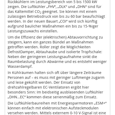
Rückkühlern im Leistungsbereich von 5 bis 1500 kW
zeigen. Die Luftkühler „FHV“, „DLK“ und „DHN“ sind für
das Kältemittel CO
geeignet. Sie können mit einem
2
zulässigen Betriebsdruck von bis zu 60 bar beaufschlagt
werden. In der neuen Bauart „COI“ wird sich künftig
aufgrund baulicher Maßnahmen ein bis zu 15-%iger
Leistungszuwachs einstellen.
Um die Effizienz der (elektrischen) Abtauvorrichtung zu
steigern, kann ein ganzes Bündel an Maßnahmen
getroffen werden. Roller zeigt die Möglichkeiten
DefrostDamper, Abtauhaube und isolierte Tropfschale:
Neben der geringeren Leistungsaufnahme sinkt die
Raumbelastung durch Abwärme und es entsteht weniger
Wasserdampf.
In Kühlräumen halten sich oft über längere Zeiträume
Personen auf – es muss mit geringer Luftmenge zugarm
und leise gekühlt werden. Der Einsatz von
drehzahlregelbaren EC-Ventilatoren ergibt hier
besonders Sinn: Im beidseitig ausblasenden Luftkühler
„DHN…EC“ kommen diese serienmäßig zum Einsatz.
Die Luftkühlerbaureihen mit Energiesparmotoren „ESM+“
können einfach mit elektronischen Aufsteckmodulen
versehen werden. Mittels externem 0-10 V-Signal ist eine