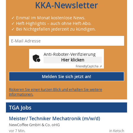
KKA-Newsletter
✓ Einmal im Monat kostenlose News.
✓ Heft-Highlights – auch ohne Heft-Abo.
✓ Bei Nichtgefallen jederzeit zu kündigen.
Anti-Roboter-Verifizierung
Hier klicken
Friendly
Captcha ⇗
Melden Sie sich jetzt an!
Riskieren Sie einen kurzen Blick und erhalten Sie weitere
Informationen.
TGA Jobs
Meister/ Techniker Mechatronik (m/w/d)
NewCoffee GmbH & Co. oHG
vor 7 Min.
in Ketsch