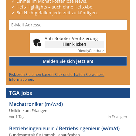
✓ Einmal im Monat kostenlose News.
✓ Heft-Highlights – auch ohne Heft-Abo.
✓ Bei Nichtgefallen jederzeit zu kündigen.
Anti-Roboter-Verifizierung
Hier klicken
Friendly
Captcha ⇗
Melden Sie sich jetzt an!
Riskieren Sie einen kurzen Blick und erhalten Sie weitere
Informationen.
TGA Jobs
Mechatroniker (m/w/d)
Uniklinikum Erlangen
vor 1 Tag
in Erlangen
Betriebsingenieurin / Betriebsingenieur (w/m/d)
Bundesanstalt für Immobilienaufgaben