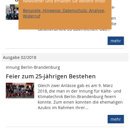
Newsletter und erhalten Sie weitere Infos!
Wieder einmal hat die Innung für Kälte-
Beispiele, Hinweise: Datenschutz, Analyse,
Klima-Technik Dortmund ihren frisch
Widerruf
gebackenen Gesellen einen besonderen
Rahmen geboten, um ihnen feierlich die
Gesellenbriefe zu überreichen. Das...
mehr
Ausgabe 02/2018
Innung Berlin-Brandenburg
Feier zum 25-jährigen Bestehen
Gleich zwei Anlässe gab es am 9. März
2018, die man in der Innung für Kälte- und
Klimatechnik Berlin-Brandenburg feiern
konnte. Zum einen konnten die ehemaligen
Azubis im Rahmen ihrer...
mehr