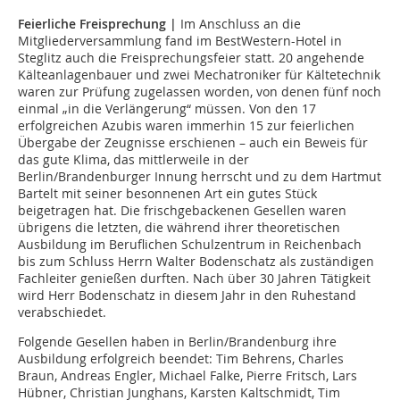
Feierliche Freisprechung |
Im Anschluss an die
Mitgliederversammlung fand im BestWestern-Hotel in
Steglitz auch die Freisprechungsfeier statt. 20 angehende
Kälteanlagenbauer und zwei Mechatroniker für Kältetechnik
waren zur Prüfung zugelassen worden, von denen fünf noch
einmal „in die Verlängerung“ müssen. Von den 17
erfolgreichen Azubis waren immerhin 15 zur feierlichen
Übergabe der Zeugnisse erschienen – auch ein Beweis für
das gute Klima, das mittlerweile in der
Berlin/Brandenburger Innung herrscht und zu dem Hartmut
Bartelt mit seiner besonnenen Art ein gutes Stück
beigetragen hat. Die frischgebackenen Gesellen waren
übrigens die letzten, die während ihrer theoretischen
Ausbildung im Beruflichen Schulzentrum in Reichenbach
bis zum Schluss Herrn Walter Bodenschatz als zuständigen
Fachleiter genießen durften. Nach über 30 Jahren Tätigkeit
wird Herr Bodenschatz in diesem Jahr in den Ruhestand
verabschiedet.
Folgende Gesellen haben in Berlin/Brandenburg ihre
Ausbildung erfolgreich beendet: Tim Behrens, Charles
Braun, Andreas Engler, Michael Falke, Pierre Fritsch, Lars
Hübner, Christian Junghans, Karsten Kaltschmidt, Tim