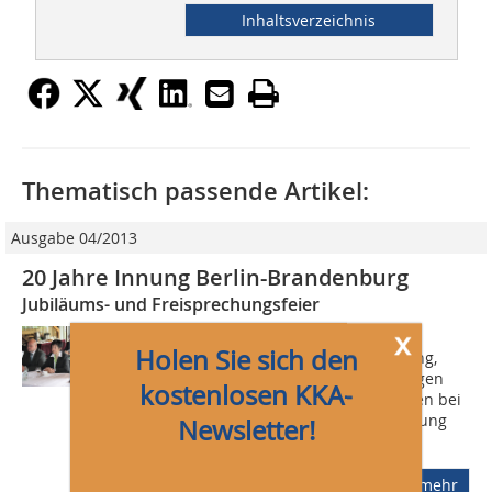
Inhaltsverzeichnis
Thematisch passende Artikel:
Ausgabe 04/2013
20 Jahre Innung Berlin-Brandenburg
Jubiläums- und Freisprechungsfeier
x
Drei informative Fachvorträge,
Holen Sie sich den
Mitgliederversammlung, Freisprechung,
Jubiläumsveranstaltung zum 20-jährigen
kostenlosen KKA-
Bestehen und nicht zuletzt gutes Essen bei
Live-Musik: Die Versammlung der Innung
Newsletter!
für...
mehr