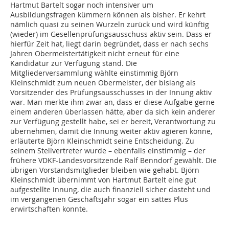
Hartmut Bartelt sogar noch intensiver um
Ausbildungsfragen kümmern können als bisher. Er kehrt
nämlich quasi zu seinen Wurzeln zurück und wird künftig
(wieder) im Gesellenprüfungsausschuss aktiv sein. Dass er
hierfür Zeit hat, liegt darin begründet, dass er nach sechs
Jahren Obermeistertätigkeit nicht erneut für eine
Kandidatur zur Verfügung stand. Die
Mitgliederversammlung wählte einstimmig Björn
Kleinschmidt zum neuen Obermeister, der bislang als
Vorsitzender des Prüfungsausschusses in der Innung aktiv
war. Man merkte ihm zwar an, dass er diese Aufgabe gerne
einem anderen überlassen hätte, aber da sich kein anderer
zur Verfügung gestellt habe, sei er bereit, Verantwortung zu
übernehmen, damit die Innung weiter aktiv agieren könne,
erläuterte Björn Kleinschmidt seine Entscheidung. Zu
seinem Stellvertreter wurde – ebenfalls einstimmig – der
frühere VDKF-Landesvorsitzende Ralf Benndorf gewählt. Die
übrigen Vorstandsmitglieder bleiben wie gehabt. Björn
Kleinschmidt übernimmt von Hartmut Bartelt eine gut
aufgestellte Innung, die auch finanziell sicher dasteht und
im vergangenen Geschäftsjahr sogar ein sattes Plus
erwirtschaften konnte.