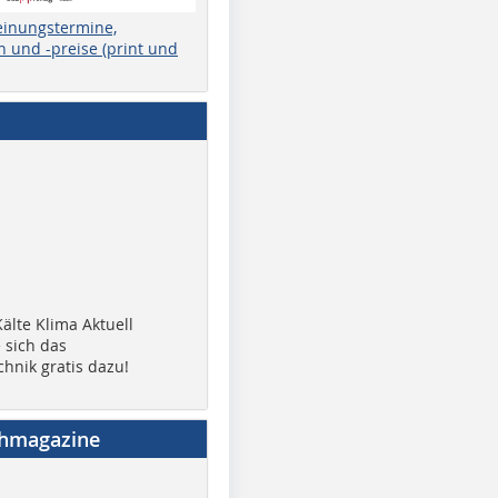
einungstermine,
 und -preise (print und
älte Klima Aktuell
 sich das
chnik gratis dazu!
chmagazine