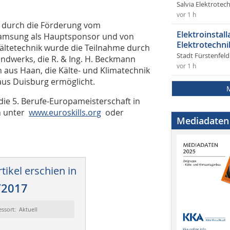
Salvia Elektrote
vor 1 h
t durch die Förderung vom
Elektroinstal
amsung als Hauptsponsor und von
Elektrotechni
Kältetechnik wurde die Teilnahme durch
Stadt Fürstenfel
dwerks, die R. & Ing. H. Beckmann
vor 1 h
us Haan, die Kälte- und Klimatechnik
us Duisburg ermöglicht.
ie 5. Berufe-Europameisterschaft in
n unter
www.euroskills.org
oder
Mediadaten
tikel erschien in
/2017
essort: Aktuell