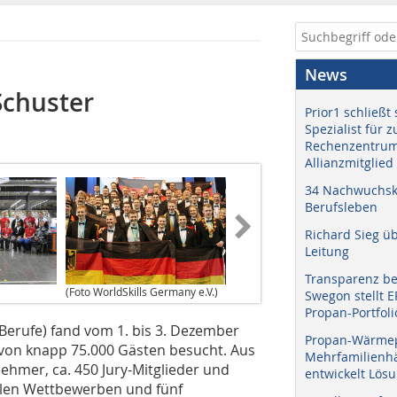
News
Schuster
Prior1 schließt 
Spezialist für 
Rechenzentrum
Allianzmitglied
34 Nachwuchskr
Berufsleben
Richard Sieg ü
Leitung
Transparenz b
(Foto WorldSkills Germany e.V.)
Swegon stellt 
Propan-Portfoli
 Berufe) fand vom 1. bis 3. Dezember
Propan-Wärme
von knapp 75.000 Gästen besucht. Aus
Mehrfamilienhä
hmer, ca. 450 Jury-Mitglieder und
entwickelt Lös
iellen Wettbewerben und fünf