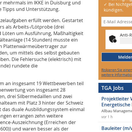
er mehrmals im IKKE in Duisburg und
✓ Bei Nichtgef
le Tipps und Unterstützung.
kündigen.
nzelaufgaben erfüllt werden. Gestartet
 als Arbeits-/Lötprobe (drei
d Löten um Ausführung, Maßhaltigkeit
Anti-R
 Kälteanlage (14 Stunden) musste ein
em Plattenwärmeübertrager zur
en, um mittels des selbst gebauten
Melden 
en. Die Fehlersuche (elektrisch) mit
unde) rundete die
Riskieren Sie eine
weitere Informatio
m an insgesamt 19 Wettbewerben teil
TGA Jobs
onenwertung von insgesamt 28
n, drei Silbermedaillen und zwei
Projektleite
alteam mit Platz 3 hinter der Schweiz
Energetische
it das duale Ausbildungssystem einmal
Allbau Manageme
ängen errangen zehn weitere
vor 1 h
lence-Auszeichnung (Erreichen der
Bauleiter (m/
600)) und waren besser als der