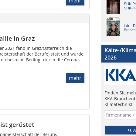
mehr
SHK Pro
SHK-H
tab – 
Branch
ille in Graz
er 2021 fand in Graz/Österreich die
Kälte-/Klim
eisterschaft der Berufe) statt und wurde
2026
ten besucht. Bedingt durch die Corona-
mehr
Finden Sie mehr
KKA-Branchenb
Klimatechnik!
ist gerüstet
A
opameisterschaft der Berufe,