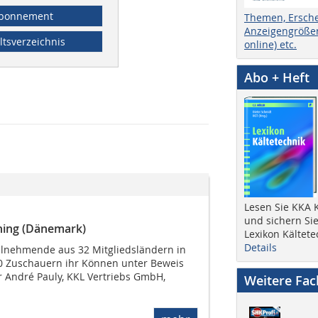
bonnement
Themen, Ersch
Anzeigengrößen
ltsverzeichnis
online) etc.
Abo + Heft
Lesen Sie KKA K
und sichern Sie
rning (Dänemark)
Lexikon Kältete
Details
ilnehmende aus 32 Mitgliedsländern in
000 Zuschauern ihr Können unter Beweis
ar André Pauly, KKL Vertriebs GmbH,
Weitere Fa