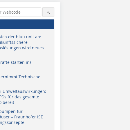
sich der bluu unit an:
zukunftssichere
slösungen wird neues
äfte starten ins
bernimmt Technische
ei Umweltauswirkungen:
EPDs für das gesamte
o bereit
pumpen für
user – Fraunhofer ISE
ungskonzepte