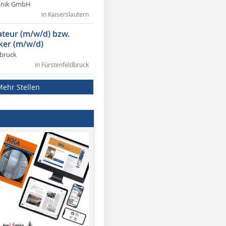
chnik GmbH
in Kaiserslautern
lateur (m/w/d) bzw.
ker (m/w/d)
dbruck
in Fürstenfeldbruck
Mehr Stellen