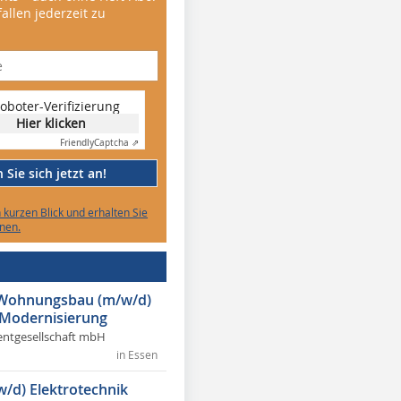
allen jederzeit zu
oboter-Verifizierung
Hier klicken
Friendly
Captcha ⇗
Sie sich jetzt an!
n kurzen Blick und erhalten Sie
nen.
r Wohnungsbau (m/w/d)
 Modernisierung
ntgesellschaft mbH
in Essen
w/d) Elektrotechnik