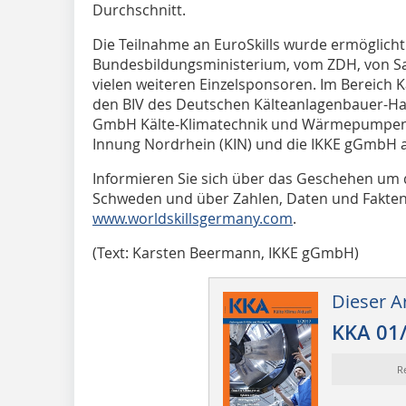
Durchschnitt.
Die Teilnahme an EuroSkills wurde ermöglich
Bundesbildungsministerium, vom ZDH, von S
vielen weiteren Einzelsponsoren. Im Bereich 
den BIV des Deutschen Kälteanlagenbauer-Han
GmbH Kälte-Klimatechnik und Wärmepumpen a
Innung Nordrhein (KIN) und die IKKE gGmbH a
Informieren Sie sich über das Geschehen um d
Schweden und über Zahlen, Daten und Fakte
www.worldskillsgermany.com
.
(Text: Karsten Beermann, IKKE gGmbH)
Dieser Ar
KKA 01
R