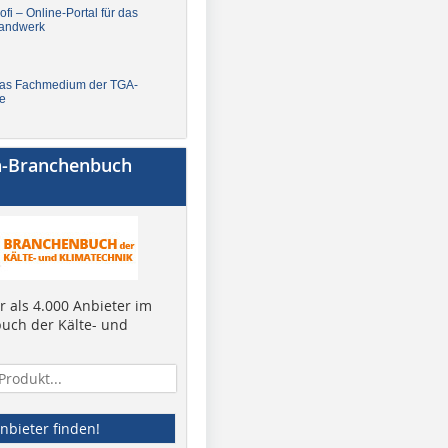
fi – Online-Portal für das
andwerk
Das Fachmedium der TGA-
e
a-Branchenbuch
 als 4.000 Anbieter im
uch der Kälte- und
nbieter finden!