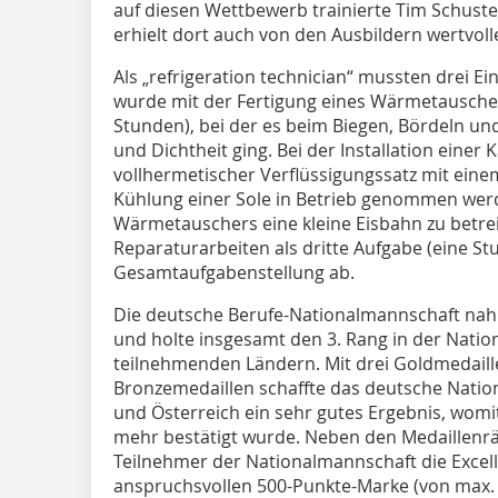
auf diesen Wettbewerb trainierte Tim Schust
erhielt dort auch von den Ausbildern wertvol
Als „refrigeration technician“ mussten drei Ei
wurde mit der Fertigung eines Wärmetauschers
Stunden), bei der es beim Biegen, Bördeln un
und Dichtheit ging. Bei der Installation einer
vollhermetischer Verflüssigungssatz mit ein
Kühlung einer Sole in Betrieb genommen werd
Wärmetauschers eine kleine Eisbahn zu betreib
Reparaturarbeiten als dritte Aufgabe (eine St
Gesamtaufgabenstellung ab.
Die deutsche Berufe-Nationalmannschaft nah
und holte insgesamt den 3. Rang in der Nati
teilnehmenden Ländern. Mit drei Goldmedaille
Bronzemedaillen schaffte das deutsche Nation
und Österreich ein sehr gutes Ergebnis, wom
mehr bestätigt wurde. Neben den Medaillenr
Teilnehmer der Nationalmannschaft die Excel
anspruchsvollen 500-Punkte-Marke (von max. 