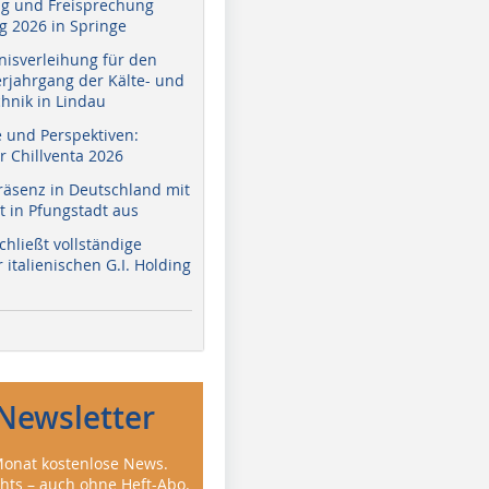
g und Freisprechung
 2026 in Springe
nisverleihung für den
erjahrgang der Kälte- und
hnik in Lindau
e und Perspektiven:
r Chillventa 2026
räsenz in Deutschland mit
 in Pfungstadt aus
hließt vollständige
italienischen G.I. Holding
Newsletter
onat kostenlose News.
ghts – auch ohne Heft-Abo.