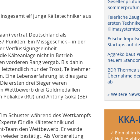
Gesellenprüfun
Sommerprüfung
 insgesamt elf junge Kältetechniker aus
Feierliche Zeug
ersten Technik
Klimasystemtec
aan) vertrat Deutschland als
Frische Impuls
87 Punkten. Ein Missgeschick – in der
Startups auf de
er Verflüssigungseinheit
Aggreko baut P
e Kälteanlage nicht in Betrieb
neuem Standort
n vorderen Rang vergab. Bis dahin
 letztendlich nur der Trost, Teilnehmer
BDR Thermea sc
n. Eine Lebenserfahrung ist dies ganz
Übernahme der 
ab
Die ersten drei Sieger waren
em Wettbewerb drei Goldmedaillen
» Weitere News
im Poliakov (RU) und Antony Goka (BE)
 Tim Schuster während des Wettkampfs
KKA-
Experte für die Kältetechnik und
ent-Team den Wettbewerb. Er wurde
✓ Einmal im M
wieder bestätigt. Als Vorbereitung
✓ Heft-Highli