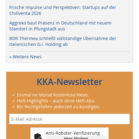
Frische Impulse und Perspektiven: Startups auf der
Chillventa 2026
Aggreko baut Präsenz in Deutschland mit neuem
Standort in Pfungstadt aus
BDR Thermea schließt vollständige Übernahme der
italienischen G.I. Holding ab
» Weitere News
KKA-Newsletter
✓ Einmal im Monat kostenlose News.
✓ Heft-Highlights – auch ohne Heft-Abo.
✓ Bei Nichtgefallen jederzeit zu kündigen.
Anti-Roboter-Verifizierung
Hier klicken