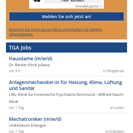
Friendly
Captcha ⇗
Melden Sie sich jetzt an!
Riskieren Sie einen kurzen Blick und erhalten Sie weitere
Informationen.
TGA Jobs
Hausdame (m/w/d)
Dr. Becker Klinik Juliana
vor 9 h
in Wuppertal
Anlagenmechaniker:in für Heizung, Klima, Lüftung
und Sanitär
LWL-Klinik für Forensische Psychiatrie Dortmund - Wilfried-Rasch-
Klinik
vor 1 Tag
in Lünen
Mechatroniker (m/w/d)
Uniklinikum Erlangen
vor 1 Tag
in Erlangen