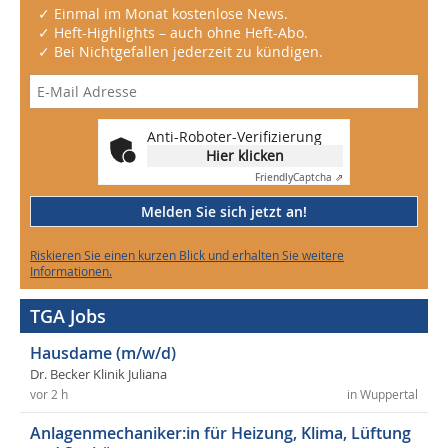
✓ Einmal im Monat kostenlose News.
✓ Heft-Highlights – auch ohne Heft-Abo.
✓ Bei Nichtgefallen jederzeit zu kündigen.
Anti-Roboter-Verifizierung
Hier klicken
Friendly
Captcha ⇗
Melden Sie sich jetzt an!
Riskieren Sie einen kurzen Blick und erhalten Sie weitere
Informationen.
TGA Jobs
Hausdame (m/w/d)
Dr. Becker Klinik Juliana
vor 2 h
in Wuppertal
Anlagenmechaniker:in für Heizung, Klima, Lüftung