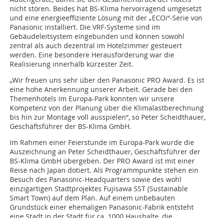
nicht stören. Beides hat BS-Klima hervorragend umgesetzt
und eine energieeffiziente Lösung mit der „ECOi“-Serie von
Panasonic installiert. Die VRF-Systeme sind im
Gebäudeleitsystem eingebunden und können sowohl
zentral als auch dezentral im Hotelzimmer gesteuert
werden. Eine besondere Herausforderung war die
Realisierung innerhalb kürzester Zeit.
„Wir freuen uns sehr über den Panasonic PRO Award. Es ist
eine hohe Anerkennung unserer Arbeit. Gerade bei den
Themenhotels im Europa-Park konnten wir unsere
Kompetenz von der Planung über die Klimalastberechnung
bis hin zur Montage voll ausspielen“, so Peter Scheidthauer,
Geschäftsführer der BS-Klima GmbH.
Im Rahmen einer Feierstunde im Europa-Park wurde die
Auszeichnung an Peter Scheidthauer, Geschäftsführer der
BS-Klima GmbH übergeben. Der PRO Award ist mit einer
Reise nach Japan dotiert. Als Programmpunkte stehen ein
Besuch des Panasonic-Headquarters sowie des wohl
einzigartigen Stadtprojektes Fujisawa SST (Sustainable
Smart Town) auf dem Plan. Auf einem unbebauten
Grundstück einer ehemaligen Panasonic-Fabrik entsteht
eine Stadt in der Stadt für ca. 1000 Haushalte, die