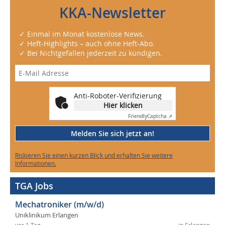
KKA-Newsletter
✓ Einmal im Monat kostenlose News.
✓ Heft-Highlights – auch ohne Heft-Abo.
✓ Bei Nichtgefallen jederzeit zu kündigen.
Anti-Roboter-Verifizierung
Hier klicken
Friendly
Captcha ⇗
Melden Sie sich jetzt an!
Riskieren Sie einen kurzen Blick und erhalten Sie weitere
Informationen.
TGA Jobs
Mechatroniker (m/w/d)
Uniklinikum Erlangen