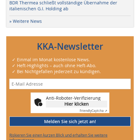
BDR Thermea schließt vollständige Übernahme der
italienischen G.I. Holding ab
» Weitere News
KKA-Newsletter
✓ Einmal im Monat kostenlose News.
✓ Heft-Highlights – auch ohne Heft-Abo.
✓ Bei Nichtgefallen jederzeit zu kündigen.
Anti-Roboter-Verifizierung
Hier klicken
Friendly
Captcha ⇗
Melden Sie sich jetzt an!
Riskieren Sie einen kurzen Blick und erhalten Sie weitere