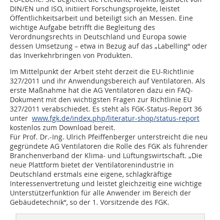
DIN/EN und ISO, initiiert Forschungsprojekte, leistet
Öffentlichkeitsarbeit und beteiligt sich an Messen. Eine
wichtige Aufgabe betrifft die Begleitung des
Verordnungsrechts in Deutschland und Europa sowie
dessen Umsetzung – etwa in Bezug auf das „Labelling“ oder
das Inverkehrbringen von Produkten.
Im Mittelpunkt der Arbeit steht derzeit die EU-Richtlinie
327/2011 und ihr Anwendungsbereich auf Ventilatoren. Als
erste Maßnahme hat die AG Ventilatoren dazu ein FAQ-
Dokument mit den wichtigsten Fragen zur Richtlinie EU
327/2011 verabschiedet. Es steht als FGK-Status-Report 36
unter
www.fgk.de/index.php/literatur-shop/status-report
kostenlos zum Download bereit.
Für Prof. Dr.-Ing. Ulrich Pfeiffenberger unterstreicht die neu
gegründete AG Ventilatoren die Rolle des FGK als führender
Branchenverband der Klima- und Lüftungswirtschaft. „Die
neue Plattform bietet der Ventilatorenindustrie in
Deutschland erstmals eine eigene, schlagkräftige
Interessenvertretung und leistet gleichzeitig eine wichtige
Unterstützerfunktion für alle Anwender im Bereich der
Gebäudetechnik“, so der 1. Vorsitzende des FGK.