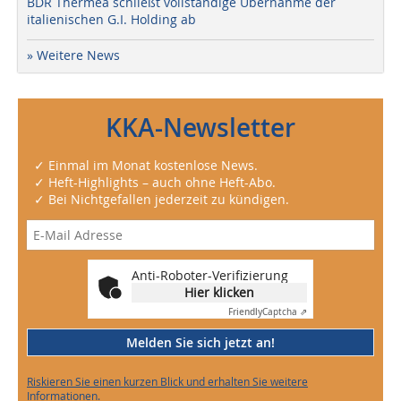
BDR Thermea schließt vollständige Übernahme der
italienischen G.I. Holding ab
» Weitere News
KKA-Newsletter
✓ Einmal im Monat kostenlose News.
✓ Heft-Highlights – auch ohne Heft-Abo.
✓ Bei Nichtgefallen jederzeit zu kündigen.
Anti-Roboter-Verifizierung
Hier klicken
Friendly
Captcha ⇗
Melden Sie sich jetzt an!
Riskieren Sie einen kurzen Blick und erhalten Sie weitere
Informationen.