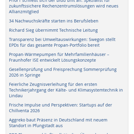
Prior1 schließt sich der bluu unit an: Spezialist für
zukunftssichere Rechenzentrumslösungen wird neues
Allianzmitglied
34 Nachwuchskräfte starten ins Berufsleben
Richard Sieg übernimmt Technische Leitung
Transparenz bei Umweltauswirkungen: Swegon stellt
EPDs für das gesamte Propan-Portfolio bereit
Propan-Wärmepumpen für Mehrfamilienhäuser –
Fraunhofer ISE entwickelt Lösungskonzepte
Gesellenprüfung und Freisprechung Sommerprüfung
2026 in Springe
Feierliche Zeugnisverleihung für den ersten
Technikerjahrgang der Kälte- und Klimasystemtechnik in
Lindau
Frische Impulse und Perspektiven: Startups auf der
Chillventa 2026
Aggreko baut Präsenz in Deutschland mit neuem
Standort in Pfungstadt aus