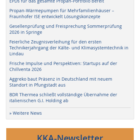
EPDs für das gesamte Propan-Portfolio bereit
Propan-Wärmepumpen für Mehrfamilienhäuser –
Fraunhofer ISE entwickelt Lösungskonzepte
Gesellenprüfung und Freisprechung Sommerprüfung
2026 in Springe
Feierliche Zeugnisverleihung für den ersten
Technikerjahrgang der Kälte- und Klimasystemtechnik in
Lindau
Frische Impulse und Perspektiven: Startups auf der
Chillventa 2026
Aggreko baut Präsenz in Deutschland mit neuem
Standort in Pfungstadt aus
BDR Thermea schließt vollständige Übernahme der
italienischen G.I. Holding ab
» Weitere News
KKA-Newsletter