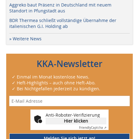
Aggreko baut Präsenz in Deutschland mit neuem
Standort in Pfungstadt aus
BDR Thermea schließt vollständige Übernahme der
italienischen G.I. Holding ab
» Weitere News
KKA-Newsletter
✓ Einmal im Monat kostenlose News.
✓ Heft-Highlights – auch ohne Heft-Abo.
✓ Bei Nichtgefallen jederzeit zu kündigen.
Anti-Roboter-Verifizierung
Hier klicken
Friendly
Captcha ⇗
Melden Sie sich jetzt an!