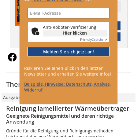
Ressort: Technik
Abonnement
Anti-Roboter-Verifizierung
Hier klicken
Inhaltsverzeichnis
Friendly
Captcha ⇗
Melden Sie sich jetzt an!
Riskieren Sie einen Blick in den letzten
Newsletter und erhalten Sie weitere Infos!
Thematisch passende Artikel:
Beispiele, Hinweise: Datenschutz, Analyse,
Widerruf
Ausgabe 03/2019
Reinigung lamellierter Wärmeübertrager
Geeignete Reinigungsmittel und deren richtige
Anwendung
Gründe für die Reinigung und Reinigungsmethoden
Leistungsdaten von Wärmeübertragern werden