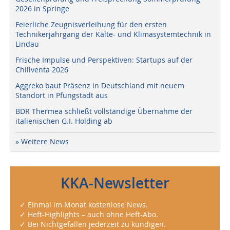
2026 in Springe
Feierliche Zeugnisverleihung für den ersten
Technikerjahrgang der Kälte- und Klimasystemtechnik in
Lindau
Frische Impulse und Perspektiven: Startups auf der
Chillventa 2026
Aggreko baut Präsenz in Deutschland mit neuem
Standort in Pfungstadt aus
BDR Thermea schließt vollständige Übernahme der
italienischen G.I. Holding ab
» Weitere News
KKA-Newsletter
✓ Einmal im Monat kostenlose News.
✓ Heft-Highlights – auch ohne Heft-Abo.
✓ Bei Nichtgefallen jederzeit zu kündigen.