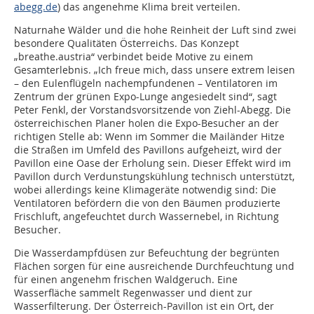
abegg.de
) das angenehme Klima breit verteilen.
Naturnahe Wälder und die hohe Reinheit der Luft sind zwei
besondere Qualitäten Österreichs. Das Konzept
„breathe.austria“ verbindet beide Motive zu einem
Gesamterlebnis. „Ich freue mich, dass unsere extrem leisen
– den Eulenflügeln nachempfundenen – Ventilatoren im
Zentrum der grünen Expo-Lunge angesiedelt sind“, sagt
Peter Fenkl, der Vorstandsvorsitzende von Ziehl-Abegg. Die
österreichischen Planer holen die Expo-Besucher an der
richtigen Stelle ab: Wenn im Sommer die Mailänder Hitze
die Straßen im Umfeld des Pavillons aufgeheizt, wird der
Pavillon eine Oase der Erholung sein. Dieser Effekt wird im
Pavillon durch Verdunstungskühlung technisch unterstützt,
wobei allerdings keine Klimageräte notwendig sind: Die
Ventilatoren befördern die von den Bäumen produzierte
Frischluft, angefeuchtet durch Wassernebel, in Richtung
Besucher.
Die Wasserdampfdüsen zur Befeuchtung der begrünten
Flächen sorgen für eine ausreichende Durchfeuchtung und
für einen angenehm frischen Waldgeruch. Eine
Wasserfläche sammelt Regenwasser und dient zur
Wasserfilterung. Der Österreich-Pavillon ist ein Ort, der