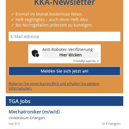
KKA-Newsletter
✓ Einmal im Monat kostenlose News.
✓ Heft-Highlights – auch ohne Heft-Abo.
✓ Bei Nichtgefallen jederzeit zu kündigen.
Anti-Roboter-Verifizierung
Hier klicken
Friendly
Captcha ⇗
Melden Sie sich jetzt an!
Riskieren Sie einen kurzen Blick und erhalten Sie weitere
Informationen.
TGA Jobs
Mechatroniker (m/w/d)
Uniklinikum Erlangen
vor 6 h
in Erlangen