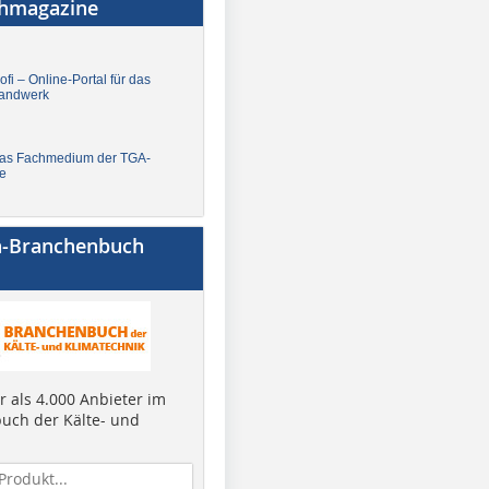
chmagazine
fi – Online-Portal für das
andwerk
Das Fachmedium der TGA-
e
a-Branchenbuch
 als 4.000 Anbieter im
uch der Kälte- und