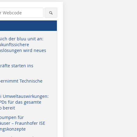
sich der bluu unit an:
zukunftssichere
slösungen wird neues
äfte starten ins
bernimmt Technische
ei Umweltauswirkungen:
EPDs für das gesamte
o bereit
pumpen für
user – Fraunhofer ISE
ungskonzepte