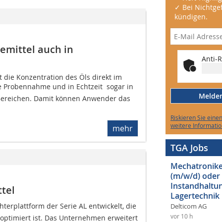
✓ Bei Nichtgef
kündigen.
emittel auch in
Anti-R
 die Konzentration des Öls direkt im
e Probennahme und in Echtzeit  sogar in
Melden 
Bereichen. Damit können Anwender das
Riskieren Sie eine
weitere Informatio
mehr
TGA Jobs
Mechatroniker
(m/w/d) oder
Instandhaltun
tel
Lagertechnik
erplattform der Serie AL entwickelt, die
Delticom AG
vor 10 h
 optimiert ist. Das Unternehmen erweitert