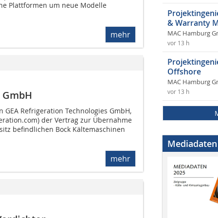
e Plattformen um neue Modelle
Projektingeni
& Warranty 
mehr
MAC Hamburg 
vor 13 h
Projektingen
Offshore
MAC Hamburg 
vor 13 h
n GmbH
n GEA Refrigeration Technologies GmbH,
eration.com) der Vertrag zur Übernahme
esitz befindlichen Bock Kältemaschinen
Mediadaten
mehr