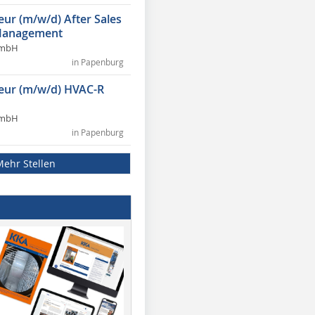
eur (m/w/d) After Sales
Management
GmbH
in Papenburg
ieur (m/w/d) HVAC-R
GmbH
in Papenburg
Mehr Stellen