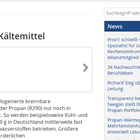
News
Kältemittel
Prior1 schließt 
Spezialist für 
Rechenzentrum
Allianzmitglied
34 Nachwuchskr
Berufsleben
Richard Sieg ü
Leitung
Transparenz b
logenierte brenn­bare
Swegon stellt 
der Propan (R290) nur noch in
Propan-Portfoli
. So werden beispielsweise Kühl- und
Propan-Wärme
 g in Deutschland mittlerweile fast
Mehrfamilienhä
wasserstoffen betrieben. Größere
entwickelt Lös
orderlichen