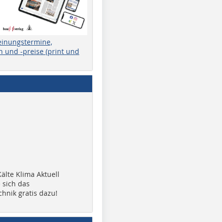
einungstermine,
 und -preise (print und
älte Klima Aktuell
 sich das
chnik gratis dazu!