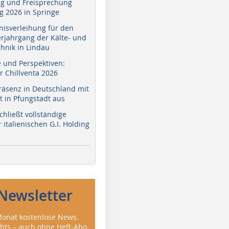
g und Freisprechung
 2026 in Springe
nisverleihung für den
erjahrgang der Kälte- und
hnik in Lindau
e und Perspektiven:
r Chillventa 2026
räsenz in Deutschland mit
 in Pfungstadt aus
hließt vollständige
italienischen G.I. Holding
Newsletter
onat kostenlose News.
ghts – auch ohne Heft-Abo.