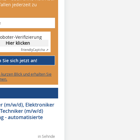
allen jederzeit zu
oboter-Verifizierung
Hier klicken
Friendly
Captcha ⇗
Sie sich jetzt an!
n kurzen Blick und erhalten Sie
nen.
 (m/w/d), Elektroniker
 Techniker (m/w/d)
g - automatisierte
in Sehnde