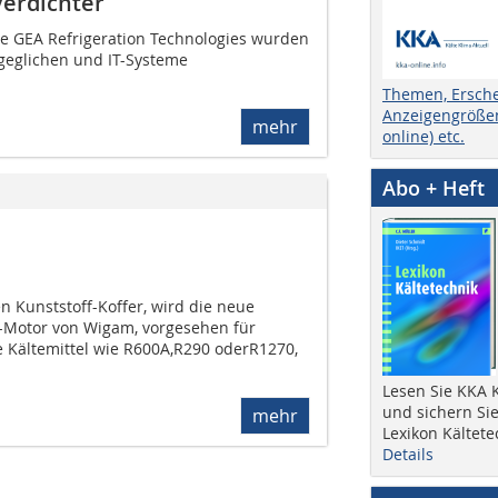
Verdichter
ie GEA Refrigeration Technologies wurden
geglichen und IT-Systeme
Themen, Ersch
Anzeigengrößen
mehr
online) etc.
Abo + Heft
en Kunststoff-Koffer, wird die neue
Motor von Wigam, vorgesehen für
 Kältemittel wie R600A,R290 oderR1270,
Lesen Sie KKA K
und sichern Sie
mehr
Lexikon Kältete
Details