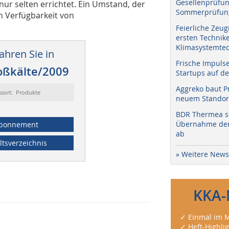
Gesellenprüfun
r selten errichtet. Ein Umstand, der
Sommerprüfung
n Verfügbarkeit von
Feierliche Zeug
ersten Technik
Klimasystemtec
ahren Sie in
Frische Impuls
oßkälte/2009
Startups auf de
Aggreko baut P
ssort: Produkte
neuem Standort
BDR Thermea sc
Übernahme der 
bonnement
ab
ltsverzeichnis
» Weitere News
KKA-
✓ Einmal im M
✓ Heft-Highli