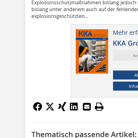
Explosionsschutzmaßnahmen bislang jedoch nu
bislang unter anderem auch auf der fehlende
explosionsgeschützten...
Mehr erf
KKA Gr
Re
A
Inha
Thematisch passende Artikel: