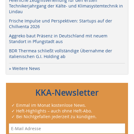
Feierliche Zeugnisverleihung für den ersten
Technikerjahrgang der Kälte- und Klimasystemtechnik in
Lindau
Frische Impulse und Perspektiven: Startups auf der
Chillventa 2026
Aggreko baut Präsenz in Deutschland mit neuem
Standort in Pfungstadt aus
BDR Thermea schließt vollständige Übernahme der
italienischen G.I. Holding ab
» Weitere News
KKA-Newsletter
✓ Einmal im Monat kostenlose News.
✓ Heft-Highlights – auch ohne Heft-Abo.
✓ Bei Nichtgefallen jederzeit zu kündigen.