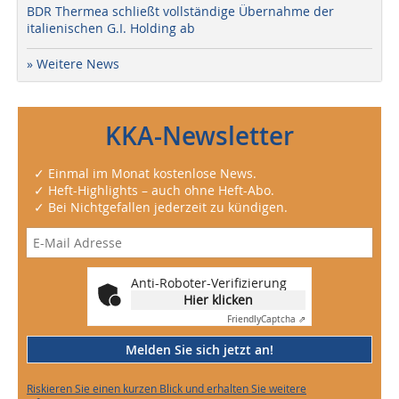
BDR Thermea schließt vollständige Übernahme der
italienischen G.I. Holding ab
» Weitere News
KKA-Newsletter
✓ Einmal im Monat kostenlose News.
✓ Heft-Highlights – auch ohne Heft-Abo.
✓ Bei Nichtgefallen jederzeit zu kündigen.
Anti-Roboter-Verifizierung
Hier klicken
Friendly
Captcha ⇗
Melden Sie sich jetzt an!
Riskieren Sie einen kurzen Blick und erhalten Sie weitere